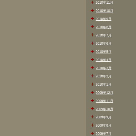
2010年11月
2010年10月
2010年9月
2010年8月
2010年7月
2010年6月
2010年5月
2010年4月
2010年3月
2010年2月
2010年1月
2009年12月
2009年11月
2009年10月
2009年9月
2009年8月
2009年7月