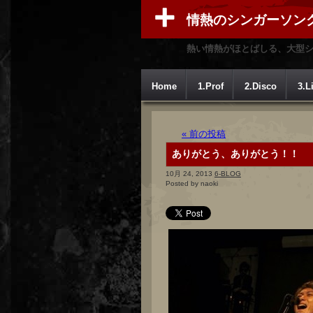
情熱のシンガーソン
熱い情熱がほとばしる、大型
Home
1.Prof
2.Disco
3.L
« 前の投稿
ありがとう、ありがとう！！
10月 24, 2013
6-BLOG
Posted by naoki