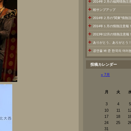
2014年２月の福岡情熱注
柏サンブアップ
2014年２月の”関東”情
2014年１月の情熱注意報
2013年12月の情熱注意報
ありがとう、ありがとう
공연을 봐 준 한국의 여
投稿カレンダー
« 7月
月
火
3
4
5
10
11
1
17
18
1
24
25
2
31