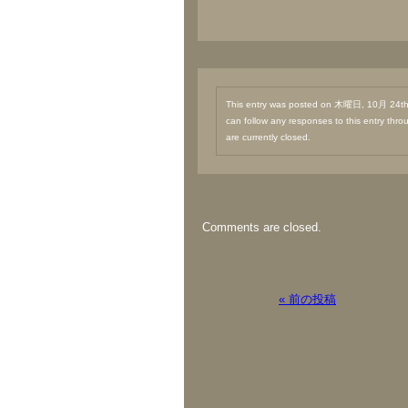
This entry was posted on 木曜日, 10月 24th,
can follow any responses to this entry thr
are currently closed.
Comments are closed.
« 前の投稿