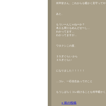
何卒皆さん、これからも暖かく見守ってや
あと、
もういーんじゃねーか？
本人も周りもめんどせ〜し…
わかってます…
わかってますが…
ワタクシこの度、
３５才ぐらい から
３５才ぐらい
になりました！！！！！
…コレ、一応信念あってのこと
もうしばらくコレ続けることも何卒暖かく
« 前の投稿