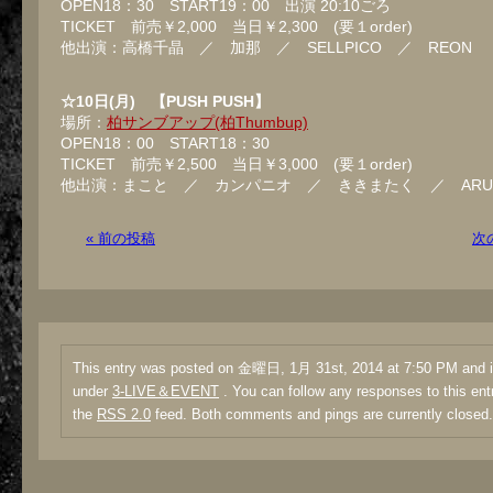
OPEN18：30 START19：00 出演 20:10ごろ
TICKET 前売￥2,000 当日￥2,300 (要１order)
他出演：高橋千晶 ／ 加那 ／ SELLPICO ／ REON
☆10日(月) 【PUSH PUSH】
場所：
柏サンブアップ(柏Thumbup)
OPEN18：00 START18：30
TICKET 前売￥2,500 当日￥3,000 (要１order)
他出演：まこと ／ カンパニオ ／ ききまたく ／ ARU
« 前の投稿
次
This entry was posted on 金曜日, 1月 31st, 2014 at 7:50 PM and is
under
3-LIVE＆EVENT
. You can follow any responses to this ent
the
RSS 2.0
feed. Both comments and pings are currently closed.