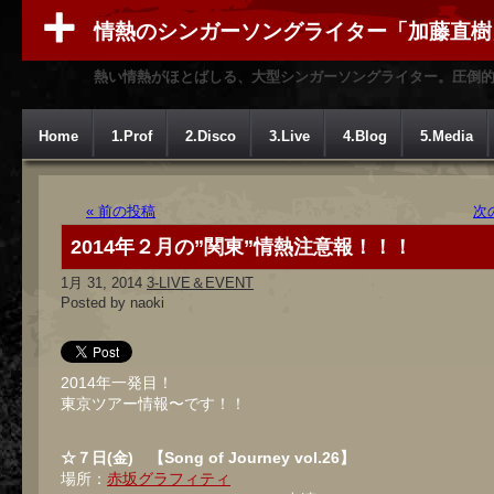
情熱のシンガーソングライター「加藤直樹
熱い情熱がほとばしる、大型シンガーソングライター。圧倒
Home
1.Prof
2.Disco
3.Live
4.Blog
5.Media
« 前の投稿
次
2014年２月の”関東”情熱注意報！！！
1月 31, 2014
3-LIVE＆EVENT
Posted by naoki
2014年一発目！
東京ツアー情報〜です！！
☆７日(金) 【Song of Journey vol.26】
場所：
赤坂グラフィティ