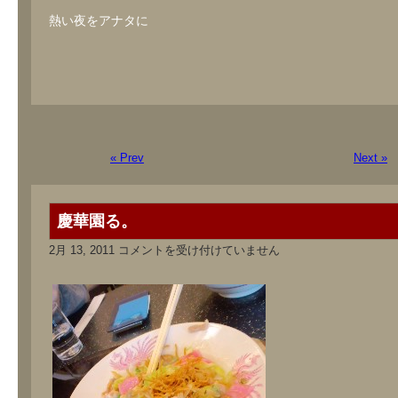
熱い夜をアナタに
« Prev
Next »
慶華園る。
慶
2月 13, 2011
コメントを受け付けていません
華
園
る。
は