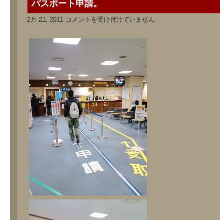
パスポート申請。
パ
2月 21, 2011
コメントを受け付けていません
ス
ポ
ー
ト
申
請。
は