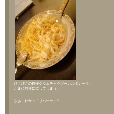
の
ク
ラ
ム
ガ
ル
ボ。
は
ひさびさの自作クラムチャウダーカルボナーラ。
たまに無性に欲してしまう。
さぁこれ食ってリハーサル!!