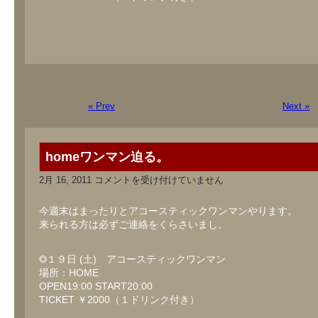
« Prev
Next »
homeワンマン迫る。
home
2月 16, 2011
コメントを受け付けていません
ワ
ン
マ
今週末はまったりとアコースティックワンマンやります。
ン
来られる方は必ずご連絡をくらさいまし。
迫
る。
は
◎１９日 (土) アコースティックワンマン
場所：HOME
OPEN19:00 START20:00
TICKET ￥2000（１ドリンク付き）