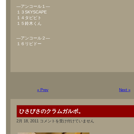
―アンコール１―
１３SKYSCAPE
１４タビビト
１５鈴木くん
―アンコール２―
１６リビドー
« Prev
Next »
ひさびさのクラムガルボ。
ひ
2月 18, 2011
コメントを受け付けていません
さ
び
さ