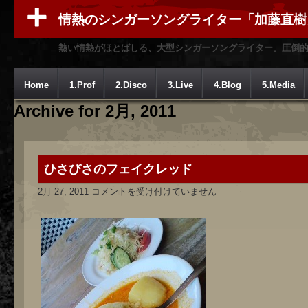
情熱のシンガーソングライター「加藤直樹
熱い情熱がほとばしる、大型シンガーソングライター。圧倒
Home
1.Prof
2.Disco
3.Live
4.Blog
5.Media
Archive for 2月, 2011
ひさびさのフェイクレッド
ひ
2月 27, 2011
コメントを受け付けていません
さ
び
さ
の
フ
ェ
イ
ク
レ
ッ
ド
は