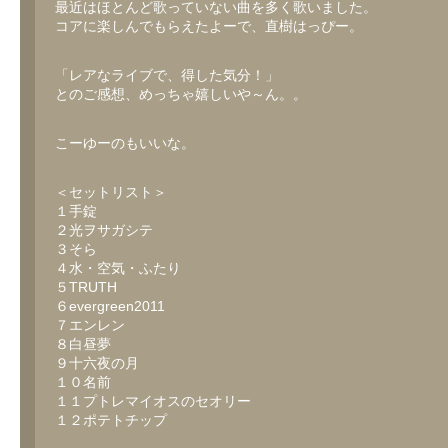
最近はほとんど歌っていない曲を多く歌いました。
コアに楽しんでもらえたよーで、直樹はっぴー。
「レアなライブで、得した気分！」
とのご感想、めっちゃ嬉しいや～ん。。
こーゆーのもいいな。
＜セットリスト＞
１手錠
２光ヲサガシテ
３そら
４水・空気・ふたり
５TRUTH
６evergreen2011
７エンレン
８白昼夢
９十六夜の月
１０名前
１１プトレマイオスのセオリー
１２ポテトチップ