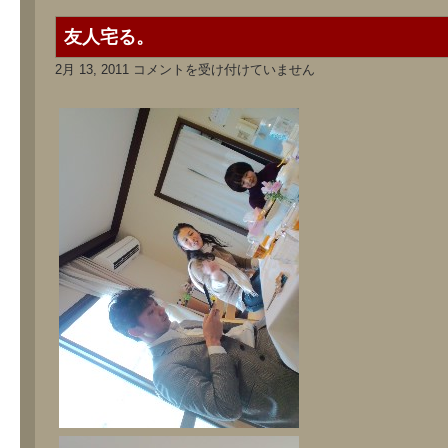
友人宅る。
友
2月 13, 2011
コメントを受け付けていません
人
宅
る。
は