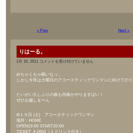
« Prev
Next »
りはーる。
り
2月 18, 2011
コメントを受け付けていません
は
ー
る。
めちゃくちゃ眠いなぅ。
は
しかし今宵は土曜日のアコースティックワンマンに向けてのリ
たいがい久しぶりの曲も何曲かやりますばい！
ぜひお越しを〜ん
◎１９日 (土) アコースティックワンマン
場所：HOME
OPEN19:00 START20:00
TICKET ￥2000（１ドリンク付き）