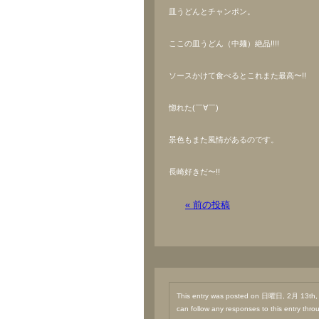
皿うどんとチャンポン。
ここの皿うどん（中麺）絶品!!!!
ソースかけて食べるとこれまた最高〜!!
惚れた(￣∀￣)
景色もまた風情があるのです。
長崎好きだ〜!!
« 前の投稿
This entry was posted on 日曜日, 2月 13th, 2
can follow any responses to this entry thr