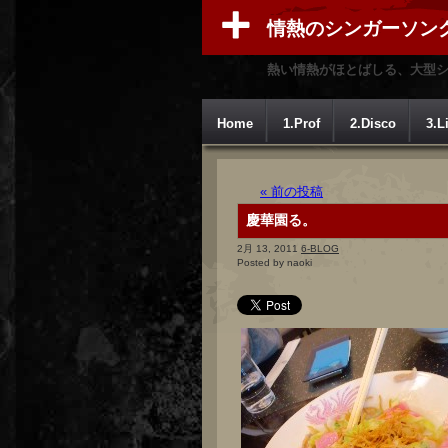
情熱のシンガーソン
熱い情熱がほとばしる、大型
Home
1.Prof
2.Disco
3.L
« 前の投稿
慶華園る。
2月 13, 2011
6-BLOG
Posted by naoki