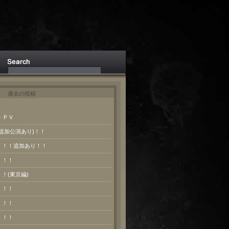
ト
過去の投稿
 ＰＶ
(追加公演あり)！！
報！！！追加あり！！
！！！
！！(東京編)
！！！
！！！
！！！