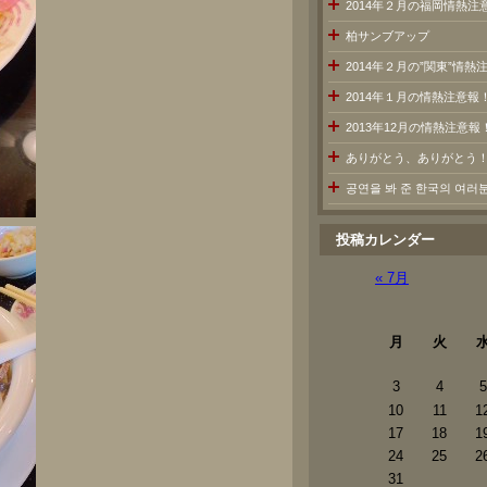
2014年２月の福岡情熱注
柏サンブアップ
2014年２月の”関東”情
2014年１月の情熱注意報
2013年12月の情熱注意報
ありがとう、ありがとう
공연을 봐 준 한국의 여
投稿カレンダー
« 7月
月
火
3
4
5
10
11
1
17
18
1
24
25
2
31