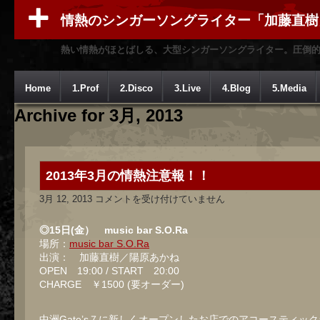
情熱のシンガーソングライター「加藤直樹
熱い情熱がほとばしる、大型シンガーソングライター。圧倒
Home
1.Prof
2.Disco
3.Live
4.Blog
5.Media
Archive for 3月, 2013
2013年3月の情熱注意報！！
2013
3月 12, 2013
コメントを受け付けていません
年
3
月
◎15日(金） music bar S.O.Ra
の
場所：
music bar S.O.Ra
情
出演： 加藤直樹／陽原あかね
熱
注
OPEN 19:00 / START 20:00
意
CHARGE ￥1500 (要オーダー)
報！！
は
中洲Gate’s７に新しくオープンしたお店でのアコースティッ