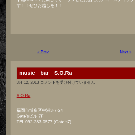
す！！ぜひお越しを！！
« Prev
Next »
music bar S.O.Ra
music
3月 12, 2013
コメントを受け付けていません
bar
S.O.Ra
は
S.O.Ra
福岡市博多区中洲3-7-24
Gate’sビル 7F
TEL 092-283-0577 (Gate’s7)