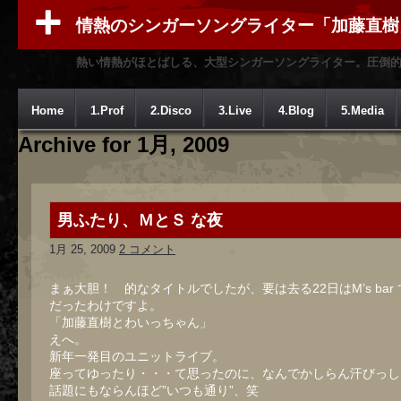
情熱のシンガーソングライター「加藤直樹
熱い情熱がほとばしる、大型シンガーソングライター。圧倒
Home
1.Prof
2.Disco
3.Live
4.Blog
5.Media
Archive for 1月, 2009
男ふたり、ＭとＳ な夜
1月 25, 2009
2 コメント
まぁ大胆！ 的なタイトルでしたが、要は去る22日はM’s bar
だったわけですよ。
「加藤直樹とわいっちゃん」
えへ。
新年一発目のユニットライブ。
座ってゆったり・・・て思ったのに、なんでかしらん汗びっし
話題にもならんほど”いつも通り”、笑