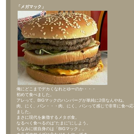
「メガマック」
俺にどこまでデカくなれとゆーのか・・・
初めて食べました。
アレって、BIGマックのハンバーグが単純に2倍なんやね。
肉、にく、パン・・・肉、にく、パンって感じで非常に食べ応
ました。
まさに現代を象徴するメタボ食。
なるべく食べるのは”たまに”にしよう。
ちなみに彼自身のは「BIGマック」。