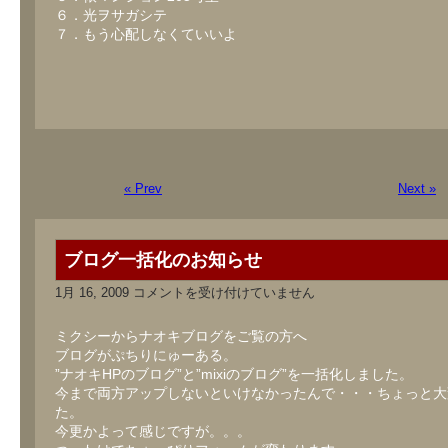
６．光ヲサガシテ
７．もう心配しなくていいよ
« Prev
Next »
ブログ一括化のお知らせ
ブ
1月 16, 2009
コメントを受け付けていません
ロ
グ
一
ミクシーからナオキブログをご覧の方へ
括
ブログがぷちりにゅーある。
化
”ナオキHPのブログ”と”mixiのブログ”を一括化しました。
の
お
今まで両方アップしないといけなかったんで・・・ちょっと大
知
た。
ら
今更かよって感じですが。。。
せ
は