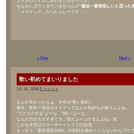
カラダのサイズに合わせたんやってさ。
ちなみにダウンタウン浜ちゃんが
”最近一番美味しいと思った
「メガマック」だったらしーです・・・
« Prev
Next »
歌い初めてまいりました
1月 16, 2009
2 コメント
なんか良かったなぁ、今年の”歌い初め”。
毎年、新年一発目のライブってなんか気持ちが違うんよね。
”ワクワクする”よーな、”怖い”よーな。
なんか力が入りすぎてさ、割とよーコケるんよね、笑
しかも今回はクローザー＝トリでの出演。
キッチリ「素音洲音2009」の初戦を締めくくらないかんワケ