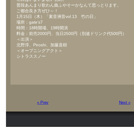
普段あんまり歌わん曲ふやそーかなんて思っとります。
ご都合良き方ぜひ～！
1月15日（木）「素音洲音vol.13 竹の日」
場所：gate’s7
時間：18時開場、19時開演
料金：前売2000円、当日2500円（別途ドリンク代500円）
＜出演＞
北野淳、Piroshi、加藤直樹
＜オープニングアクト＞
シトラススノー
« Prev
Next »