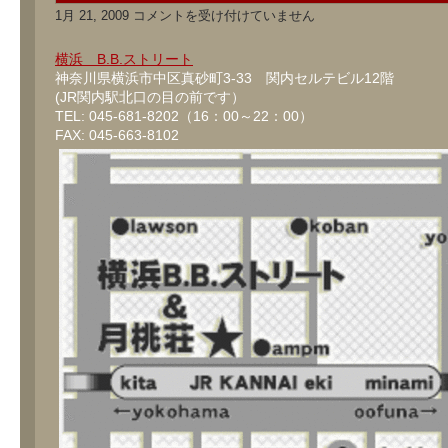
横
1月 21, 2009
コメントを受け付けていません
浜
B.B.
ス
横浜 B.B.ストリート
ト
神奈川県横浜市中区真砂町3-33 関内セルテビル12階
リ
(JR関内駅北口の目の前です）
ー
ト
TEL: 045-681-8202（16：00～22：00）
は
FAX: 045-663-8102