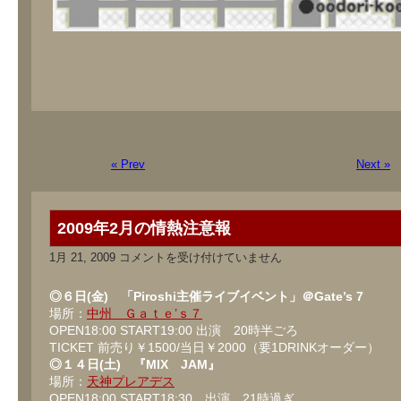
« Prev
Next »
2009年2月の情熱注意報
2009
1月 21, 2009
コメントを受け付けていません
年
2
月
◎６日(金) 「Piroshi主催ライブイベント」＠Gate’s 7
の
場所：
中州 Ｇａｔｅ’ｓ７
情
OPEN18:00 START19:00 出演 20時半ごろ
熱
注
TICKET 前売り￥1500/当日￥2000（要1DRINKオーダー）
意
◎１４日(土) 『MIX JAM』
報
場所：
天神プレアデス
は
OPEN18:00 START18:30、出演 21時過ぎ