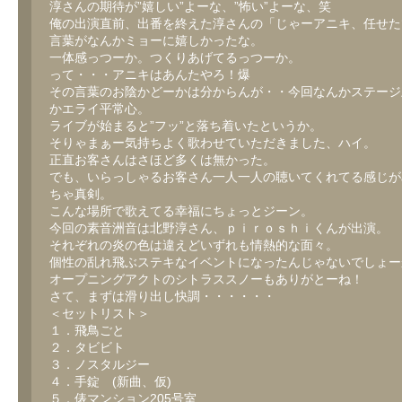
淳さんの期待が”嬉しい”よーな、”怖い”よーな、笑
俺の出演直前、出番を終えた淳さんの「じゃーアニキ、任せた
言葉がなんかミョーに嬉しかったな。
一体感っつーか。つくりあげてるっつーか。
って・・・アニキはあんたやろ！爆
その言葉のお陰かどーかは分からんが・・今回なんかステージ
かエライ平常心。
ライブが始まると”フッ”と落ち着いたというか。
そりゃまぁー気持ちよく歌わせていただきました、ハイ。
正直お客さんはさほど多くは無かった。
でも、いらっしゃるお客さん一人一人の聴いてくれてる感じが
ちゃ真剣。
こんな場所で歌えてる幸福にちょっとジーン。
今回の素音洲音は北野淳さん、ｐｉｒｏｓｈｉくんが出演。
それぞれの炎の色は違えどいずれも情熱的な面々。
個性の乱れ飛ぶステキなイベントになったんじゃないでしょー
オープニングアクトのシトラススノーもありがとーね！
さて、まずは滑り出し快調・・・・・・
＜セットリスト＞
１．飛鳥ごと
２．タビビト
３．ノスタルジー
４．手錠 (新曲、仮)
５．俵マンション205号室