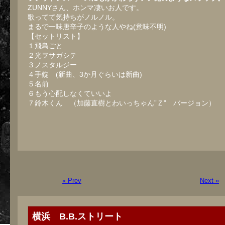
ZUNNYさん、ホンマ凄いお人です。
歌ってて気持ちがノルノル。
まるで一味唐辛子のような人やね(意味不明)
【セットリスト】
１飛鳥ごと
２光ヲサガシテ
３ノスタルジー
４手錠 (新曲、3か月ぐらいは新曲)
５名前
６もう心配しなくていいよ
７鈴木くん （加藤直樹とわいっちゃん”Ｚ” バージョン）
« Prev
Next »
横浜 B.B.ストリート