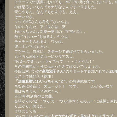
ステージでの演奏においても、MCでの掛け合いにおいても、
のは恐ろしいもんでカナリなじんでまいりました。
安心やもん。なんでもかんでも。ええ。
そーいやさ、
マジでMCなんも考えてないんよ。
なのになんだ、アノ長さは、笑
わいっちゃんは新春一発目の「宇宙の話」。
熱く”うちゅー”を語るよ。ヤツは。
チャチャを入れるよ、ワシは。
彼、ホンマおもろい。
フツーに、自然に、ステージで遊ばせてもらいました。
もちろん演奏ヒジョーにシリアスよ。
”音楽って楽しい！ライブって・・・ええやん！”
その雰囲気が十分に伝わったんではないでしょうか。
今回は対バンの
”高取淑子さん”
のサポートで参加されてた
ZU
ラストで飛び入り参加！
「加藤直樹とわいっちゃん”Ｚ”」
の急遽結成です。
ちなみに発音は
ズェーット！
です。 わかるかな？
曲はもちろん！？鈴木くん！
2009年初演奏のこの曲。
会場からの”ピー”やら”カー”やら”鈴木くんのぉー”に後押しさ
り上がり。萌えた。
それにしても・・・
フレットレスベースにもかかわらずアノ鬼のようなスラップ。