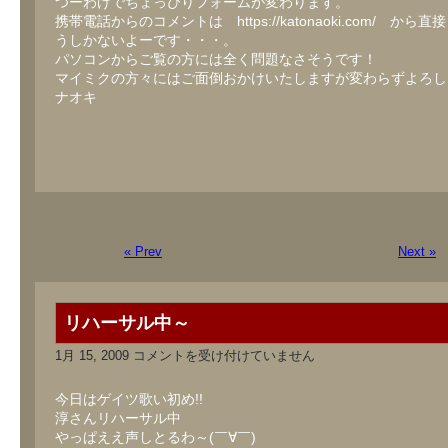
つーわけでちょっぴりフォームが変わります。
携帯電話からのコメントは https://katonaoki.com/ から
うしかないよーです・・・。
パソコンからご覧の方には全く問題なさそうです！
マイミクの方々にはご面倒おかけいたしますが変わらずよろし
ナオキ
« Prev
Next »
リハーサル中～
リ
1月 15, 2009
コメントを受け付けていません
ハ
ー
サ
今日はゲイツ歌い初め!!
ル
淳さんリハーサル中
中
やっぱええ声しとるわ～(￣∀￣)
～