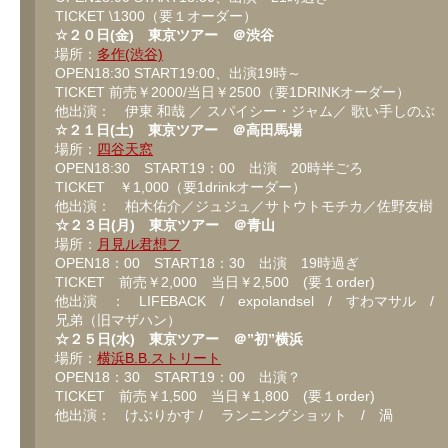
TICKET \1300（要１オーダー）
☆２０日(金) 東京ツアー ＠渋谷
場所：
多作(渋谷)
OPEN18:30 START19:00、出演19時～
TICKET 前売￥2000/当日￥2500（要1DRINKオーダー）
他出演： 伊東 和哉 ／ スパイシー・ジャム／ 歌い手しのぶ
☆２１日(土) 東京ツアー ＠高田馬場
場所：
四谷天窓
OPEN18:30 START19：00 出演 20時半ごろ
TICKET ￥1,000（要1drinkオーダー）
他出演： 柏木佑介／ジュジュ／サトウトモチカ／佐野友樹
☆２３日(月) 東京ツアー ＠青山
場所：
月見ル君想フ
OPEN18：00 START18：30 出演 19時過ぎ
TICKET 前売￥2,000 当日￥2,500 (要１order)
他出演 ： LIFEBACK / expolandsel / すわマサル 
兄弟（旧マザハン）
☆２５日(水) 東京ツアー ＠”初”横浜
場所：
横浜B.B.ストリート
OPEN18：30 START19：00 出演？
TICKET 前売￥1,500 当日￥1,800 (要１order)
他出演： けぶりかす / ランニングショット / 渦