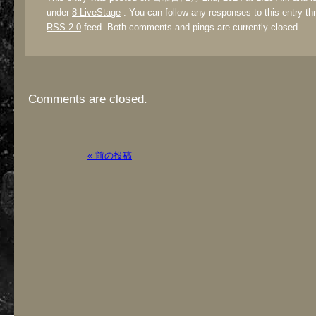
under
8-LiveStage
. You can follow any responses to this entry th
RSS 2.0
feed. Both comments and pings are currently closed.
Comments are closed.
« 前の投稿