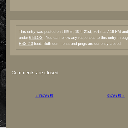
This entry was posted on 月曜日, 10月 21st, 2013 at 7:18 PM and i
under
6-BLOG
. You can follow any responses to this entry throug
RSS 2.0
feed. Both comments and pings are currently closed.
Comments are closed.
« 前の投稿
次の投稿 »