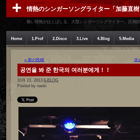
情熱のシンガーソングライター「加藤直樹
熱い情熱がほとばしる、大型シンガーソングライター。圧倒
Home
1.Prof
2.Disco
3.Live
4.Blog
5.Media
« 前の投稿
次
공연을 봐 준 한국의 여러분에게！！
10月 21, 2013
6-BLOG
Posted by naoki