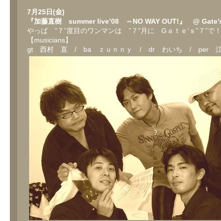
７
月
7月25日(金)
25
『加藤直樹 summer live’08 ～NO WAY OUT!』 @ Gate’s
日 ”超”情
やっぱ ”７”度目のワンマンは ”７”月に Gａｔｅ’ｓ”７”で
熱
注
【musicians】
意
gt 西村 直 / ba ｚｕｎｎｙ / dr わいち / per
報！
は