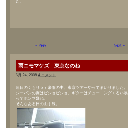
た。
« Prev
Next »
雨ニモマケズ 東京なのね
6月 24, 2008
4 コメント
連日のくもりｏｒ豪雨の中、東京ツアーやってまいりました。
ジーパンの裾はビショビショ、ギターはチューニングくるい易
ってホンマ嫌ね。
そんなある日の山手線。