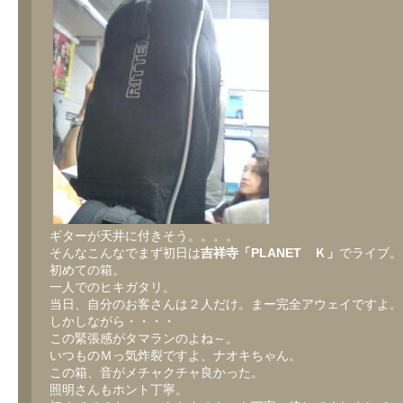
ギターが天井に付きそう。。。。
そんなこんなでまず初日は
吉祥寺「PLANET Ｋ」
でライブ。
初めての箱。
一人でのヒキガタリ。
当日、自分のお客さんは２人だけ。まー完全アウェイですよ。
しかしながら・・・・
この緊張感がタマランのよね～。
いつものＭっ気炸裂ですよ、ナオキちゃん。
この箱、音がメチャクチャ良かった。
照明さんもホント丁寧。