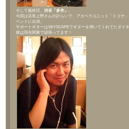
そして最終日、
渋谷「多作」
。
今回は店長上野さんの計らいで、アカペラユニット「トコヤ」
ベントに出演。
サポートギターはSKYSCAPEでギターを弾いてくれてたダイ
彼は現在関東で頑張ってます！