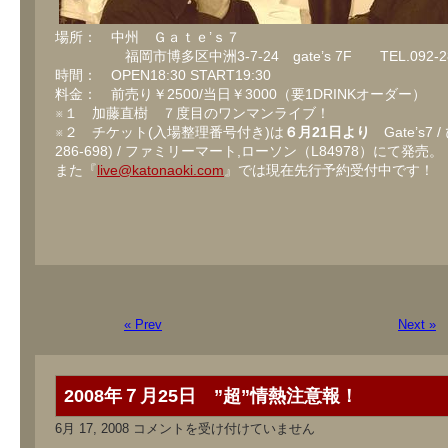
場所： 中州 Ｇａｔｅ’ｓ７
福岡市博多区中洲3-7-24 gate’s 7F TEL.092-283
時間： OPEN18:30 START19:30
料金： 前売り￥2500/当日￥3000（要1DRINKオーダー）
※１ 加藤直樹 ７度目のワンマンライブ！
※２ チケット(入場整理番号付き)は
６月21日より
Gate’s7 
286-698) / ファミリーマート,ローソン（L84978）にて発売。
また『
live@katonaoki.com
』では現在先行予約受付中です！
« Prev
Next »
2008年７月25日 ”超”情熱注意報！
2008
6月 17, 2008
コメントを受け付けていません
年