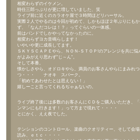
相変わらずのイケメン。
時任三郎っぷりが更に増していました、笑
ライブ前に近くのカラオケ屋で３時間ほどリハーサル。
実際２人でやるのは今回が初めて、しかもほぼ２年ぶりにもか
ず、「なんだコレは！？」ってぐらいの一体感。
前はバンドでしかやってなかったのに。
相変わらずヨカ音鳴らします！
いやいや更に成長してます。
ＳＫＹＳＣＡＰＥやら、ＮＯＮ-ＳＴＯＰ!のアレンジを共に悩
がよみがえり思わず”じ～ん”。
そして本番。
懐かしさやら、オドロキやら、満員のお客さんやらにまみれつ
つ・・・ ナオキ スパーク。
「初めてあわせたとは思えない！」
嬉しーこと言ってくれるぢゃぁないの。
ライブ終了後には多数のお客さんにＣＤをご購入いただき、「
ンマンにも行きます！」って方まで現れて・・・・
とにかく、ええ夜でした。
テンションのコントロール、楽曲のクオリティー、そして会場
読み、ｅｔｃ・・・・