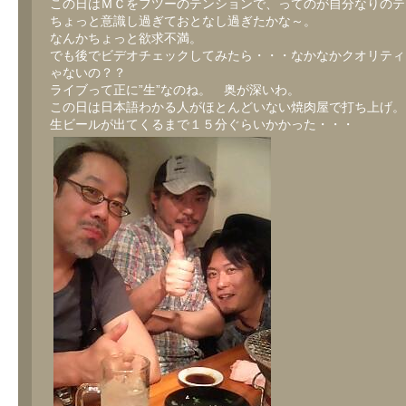
この日はＭＣをフツーのテンションで、ってのが自分なりのテ
ちょっと意識し過ぎておとなし過ぎたかな～。
なんかちょっと欲求不満。
でも後でビデオチェックしてみたら・・・なかなかクオリティ
ゃないの？？
ライブって正に”生”なのね。 奥が深いわ。
この日は日本語わかる人がほとんどいない焼肉屋で打ち上げ。
生ビールが出てくるまで１５分ぐらいかかった・・・