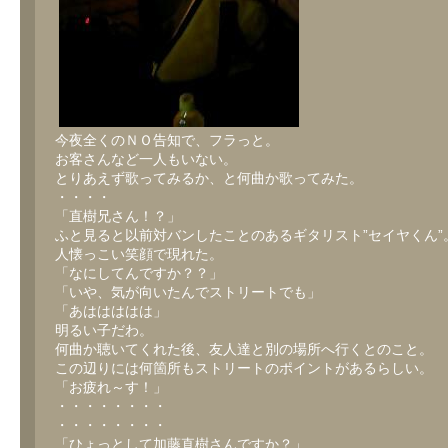
今夜全くのＮＯ告知で、フラっと。
お客さんなど一人もいない。
とりあえず歌ってみるか、と何曲か歌ってみた。
・・・・
「直樹兄さん！？」
ふと見ると以前対バンしたことのあるギタリスト”セイヤくん”
人懐っこい笑顔で現れた。
「なにしてんですか？？」
「いや、気が向いたんでストリートでも」
「あははははは」
明るい子だわ。
何曲か聴いてくれた後、友人達と別の場所へ行くとのこと。
この辺りには何箇所もストリートのポイントがあるらしい。
「お疲れ～す！」
・・・・・・・・
・・・・・・・・
「ひょっとして加藤直樹さんですか？」