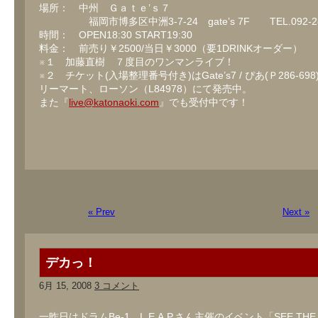
場所： 中州 Ｇａｔｅ’ｓ７
福岡市博多区中洲3-7-24 gate’s 7F TEL.092-283
時間： OPEN18:30 START19:30
料金： 前売り￥2500/当日￥3000（要1DRINKオーダー）
※１ 加藤直樹 ７度目のワンマンライブ！
※２ チケット(入場整理番号付き)はGate’s7 / ぴあ(Ｐ286-698)
リーマート、ローソン（L84978）にて発売中。
また『
live@katonaoki.com
』でも受付中です！
« Prev
Next »
デカっ！
6月 15, 2008
3 コメント
一昨日はドラムBe-1、L.E.A.P.さん主催のイベント「SEE THE 