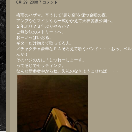
6月 29, 2008
7 コメント
梅雨のハザマ。辛うじて”曇り空”を保つ金曜の夜。
アンプやらマイクやら一式かかえて天神警護公園へ。
２年ぶり？３年ぶりやろか？
ご無沙汰のストリートへ。
おーいっぱいおる。
ギターだけ抱えて歌ってる人。
メチャクチャ豪華なＰＡそろえて歌うバンド・・・おっ、ベル
んか！
そのハジの方に「しつれーしまーす」
って感じでセッティング。
なんせ新参者やからね。失礼のなきようにせねば・・・