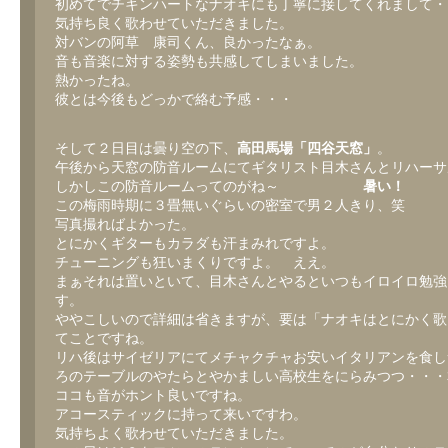
初めてでチキンハートなナオキにも丁寧に接してくれまして・
気持ち良く歌わせていただきました。
対バンの阿草 康司くん、良かったなぁ。
音も音楽に対する姿勢も共感してしまいました。
熱かったね。
彼とは今後もどっかで絡む予感・・・
そして２日目は曇り空の下、
高田馬場「四谷天窓」
。
午後から天窓の防音ルームにてギタリスト目木さんとリハーサ
しかしこの防音ルームってのがね～
暑い！
この梅雨時期に３畳無いぐらいの密室で男２人きり、笑
写真撮ればよかった。
とにかくギターもカラダも汗まみれですよ。
チューニングも狂いまくりですよ。 ええ。
まぁそれは置いといて、目木さんとやるといつもイロイロ勉強
す。
ややこしいので詳細は省きますが、要は「ナオキはとにかく歌
てことですね。
リハ後はサイゼリアにてメチャクチャお安いイタリアンを食し
ろのテーブルのやたらとやかましい高校生をにらみつつ・・・
ココも音がホント良いですね。
アコースティックに持って来いですわ。
気持ちよく歌わせていただきました。