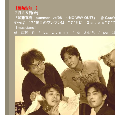
【情熱告知！】
７月２５日(金)
『加藤直樹 summer live’08 ～NO WAY OUT!』 @ Gate’s
やっぱ ”７”度目のワンマンは ”７”月に Ｇａｔｅ’ｓ”７”
【musicians】
gt 西村 直 / ba ｚｕｎｎｙ / dr わいち / per