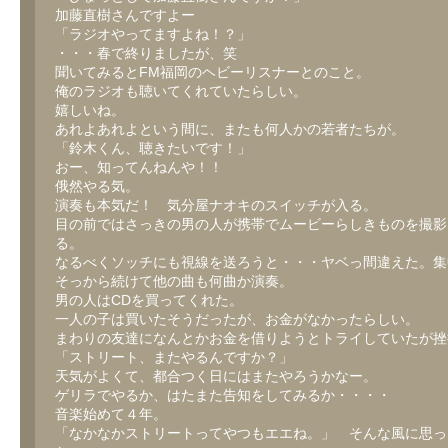
加藤直樹さんですよー
「ラジオやってますよね！？」
・・・春で終りましたが、笑
聞いてみるとFM福岡のヘビーリスナーとのこと。
俺のラジオも聴いてくれていたらしい。
嬉しいね。
あれよあれよという間に、またも何人かの若者たちが。
「鈴木くん、聴きたいです！」
おー、知ってんねんや！！
俄然やる気。
演奏も本気だ！ 気分屋ナオキのスイッチが入る。
目の前ではさっきの男の人が携帯でムービーらしきものを撮影
る。
なるべくソッチにも視線を送ろうと・・・ヤベっ間違えた。集
そっから続けて他の曲も何曲か演奏。
男の人はCDを買ってくれた。
一人の子は買いたそうだったが、お金がなかったらしい。
まわりの友達になんとかお金を借りようとトライしていたが挫
「ストリート、またやるんですか？」
天気がよくて、都合つく日にはまたやろうかなー。
ゲリラでやるか、はたまた告知をしてみるか・・・・
音楽始めて４年。
「なかなかストリートってやつもエエね。」 そんな風に思っ