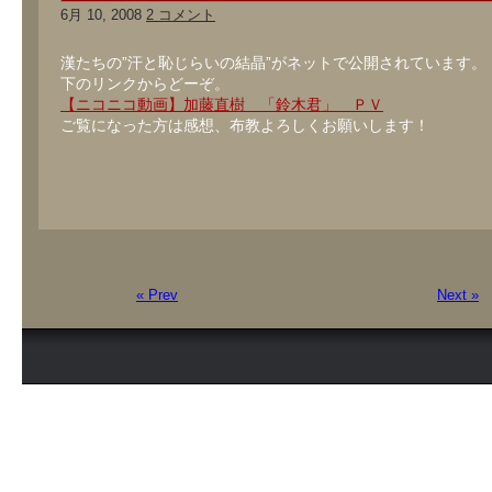
6月 10, 2008
2 コメント
漢たちの”汗と恥じらいの結晶”がネットで公開されています。
下のリンクからどーぞ。
【ニコニコ動画】加藤直樹 「鈴木君」 ＰＶ
ご覧になった方は感想、布教よろしくお願いします！
« Prev
Next »