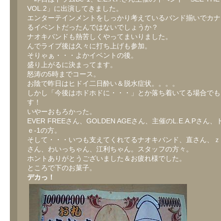
VOL.2」に出演してきました。
エンターテインメントをしっかり考えているバンド揃いでカナ
るイベントだったんではないでしょうか？
ナオキバンドも熱苦しくやってまいりました。
んでライブ後は久々に打ち上げも参加。
そりゃぁ・・・よかイベントの後。
盛り上がるに決まってます。
怒涛の5時までコース。
お陰で昨日はヒドイ二日酔い＆脱水症状。。。。
しかし「今後はホドホドに・・・」とか落ち着いてる場合でも
す！
いやーおもろかった。
EVER FREEさん、GOLDEN AGEさん、主催のL.E.A.Pさん
ｅ-1の方。
そして・・・いつも支えてくれてるナオキバンド、直さん、ｚ
さん、わいっちゃん、江利ちゃん。スタッフの方々。
ホントありがとうございました＆お疲れ様でした。
ところで下のお菓子。
デカっ！