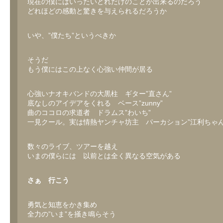
現在の僕にはいったいどれだけのことが出来るのだろう
どれほどの感動と驚きを与えられるだろうか
いや、”僕たち”というべきか
そうだ
もう僕にはこの上なく心強い仲間が居る
心強いナオキバンドの大黒柱 ギター”直さん”
底なしのアイデアをくれる ベース”zunny”
曲のココロの求道者 ドラムス”わいち”
一見クール。実は情熱ヤンチャ坊主 パーカション”江利ちゃん
数々のライブ、ツアーを越え
いまの僕らには 以前とは全く異なる空気がある
さぁ 行こう
勇気と知恵をかき集め
全力の”いま”を掻き鳴らそう