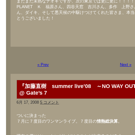
まだまだ未熟なナオキですが、次の東京では更に更に！！！！
PLANET Ｋ 福原さん、四谷天窓 吉川さん、多作 上野
ん、ダイキ、そして悪天候の中駆けつけてくれた皆さま、本当
とうございました！
« Prev
Next »
『加藤直樹 summer live’08 ～NO WAY O
@ Gate’s 7
6月 17, 2008
5 コメント
ついに決まった
７月に７度目のワンマンライブ。７度目の
情熱総決算
。