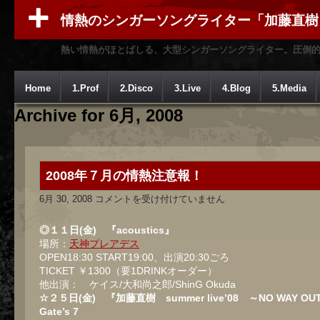
情熱のシンガーソングライター「加藤直樹
熱い情熱がほとばしる、大型シンガーソングライター。圧倒
Home
1.Prof
2.Disco
3.Live
4.Blog
5.Media
Archive for 6月, 2008
2008年７月の情熱注意報！
2008
6月 30, 2008
コメントを受け付けていません
年
７
月
◎１１日(金) 『acoustics』
の
場所：
天神プレアデス
情
OPEN18:30 START19:00、出演20:30ごろ
熱
注
TICKET ￥1300（要1DRINKオーダー）
意
他出演： ケイス/大和尚之郎/ShinG Okuda
報！
☆２５日(金) 『加藤直樹 summer live’08 ～NO WAY OU
は
Gate’s 7