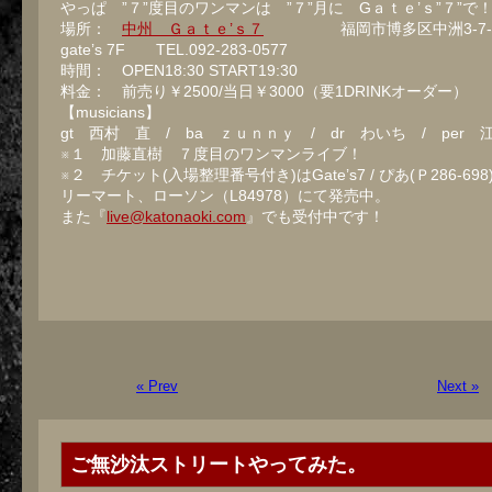
やっぱ ”７”度目のワンマンは ”７”月に Gａｔｅ’ｓ”７”で
場所：
中州 Ｇａｔｅ’ｓ７
福岡市博多区中洲3-7-
gate’s 7F TEL.092-283-0577
時間： OPEN18:30 START19:30
料金： 前売り￥2500/当日￥3000（要1DRINKオーダー）
【musicians】
gt 西村 直 / ba ｚｕｎｎｙ / dr わいち / per
※１ 加藤直樹 ７度目のワンマンライブ！
※２ チケット(入場整理番号付き)はGate’s7 / ぴあ(Ｐ286-698)
リーマート、ローソン（L84978）にて発売中。
また『
live@katonaoki.com
』でも受付中です！
« Prev
Next »
ご無沙汰ストリートやってみた。