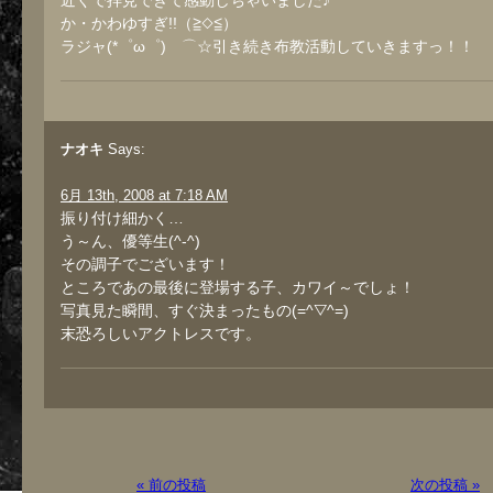
近くで拝見できて感動しちゃいました♪
か・かわゆすぎ!!（≧◇≦）
ラジャ(*゜ω゜)ゞ⌒☆引き続き布教活動していきますっ！！
ナオキ
Says:
6月 13th, 2008 at 7:18 AM
振り付け細かく…
う～ん、優等生(^-^)
その調子でございます！
ところであの最後に登場する子、カワイ～でしょ！
写真見た瞬間、すぐ決まったもの(=^▽^=)
末恐ろしいアクトレスです。
« 前の投稿
次の投稿 »