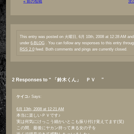
« 前の投稿
次
This entry was posted on 火曜日, 6月 10th, 2008 at 12:28 AM and i
under
6-BLOG
. You can follow any responses to this entry throug
RSS 2.0
feed. Both comments and pings are currently closed.
2 Responses to “ 「鈴木くん」 ＰＶ ”
ケイコ♪
Says:
6月 13th, 2008 at 12:21 AM
本当に楽しいＰＶです♪
実は何気にけっこう細かいとこも振り付け覚えてます(笑)
この間、最後にヤカン持って来る女の子を