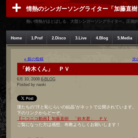
情熱のシンガーソングライター「加藤直樹
熱い情熱がほとばしる、大型シンガーソングライター。圧倒
Home
1.Prof
2.Disco
3.Live
4.Blog
5.Media
« 前の投稿
次
「鈴木くん」 ＰＶ
6月 10, 2008
6-BLOG
Posted by naoki
漢たちの”汗と恥じらいの結晶”がネットで公開されています。
下のリンクからどーぞ。
【ニコニコ動画】加藤直樹 「鈴木君」 ＰＶ
ご覧になった方は感想、布教よろしくお願いします！