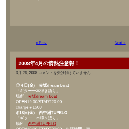
« Prev
Next »
2008年4月の情熱注意報！
2008
3月 26, 2008
コメントを受け付けていません
年
4
月
◎４日(金) 赤坂dream boat
の
「ギター一本弾き語り」
情
場所：
赤坂dream boat
熱
注
OPEN19:30/START20:00、
意
charge￥1500
報！
◎18日(金) 西中洲TUPELO
は
「ギター一本弾き語り」
場所：
西中洲TUPELO