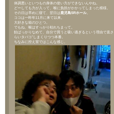
体調悪いといつもの身体の使い方ができないんやね。
どーしても力が入って、喉に負担がかかってしまった模様。
その日は早めに寝て、翌日は
鹿児島SRホール
。
ココは一昨年11月に来て以来。
大好きな箱のひとつ。
でもね、喉はすっかり枯れちまって。
飴ばっかりなめて、自分で買うと吸い過ぎるという理由で直さ
らいタバコ”しまくりつつ本番。
ちなみに控え室ではこんな感じ。