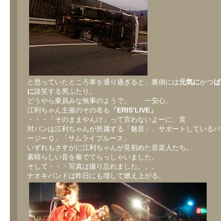
と思っていたところ車を通り過ぎると、裏側には
元気に
かつ
ば
に
談笑する男ふたり。
どうやら乗員みな無事のようで。 一安心。
江利ちゃん主催のその名も
「ERIS’LIVE」
・・・「そのままやんけ」って言わないよーに、笑
対バンは江利ちゃんが所属する「魅音」、サポートしているバ
ージーＱ」「サムライブルース」
いずれもさすがに江利ちゃんが見初めた音楽人たち。
素晴らしい音を奏でてらっしゃいました。
そして・・・写真は撮り忘れました。。。
ナオキバンドは昨日にも増して燃え上がる。