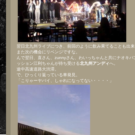
翌日北九州ライブにつき、前回のように飲み果てることも出来
また次の機会にリベンジですな。
んで翌日、直さん、zunnyさん、わいっちゃんと共にナオキバ
ッション江利ちゃんが待ち受ける
北九州アンディ
へ。
途中高速道路大渋滞。
で、ひっくり返っている車発見。
「こりゃーヤバイ、しゃれになってない・・・・」