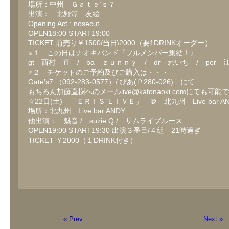
場所：中州 Ｇａｔｅ’ｓ７
出演： 北野淳 友絵
Opening Act : nosecut
OPEN18:00 START19:00
TICKET 前売り￥1500/当日\2000（要1DRINKオーダー）
※１ この日はナオキバンド『フルメンバー集結！』
gt 西村 直 / ba ｚｕｎｎｙ / dr わいち / per
※２ チケットのご予約及びご購入は・・・
Gate’s7 （092-283-0577）/ ぴあ(Ｐ280-026) にて
もちろん加藤直樹へのメールlive@katonaoki.comにても可能
☆22日(土) 「ＥＲＩＳ’ＬＩＶＥ」 ＠ 北九州 Live bar AN
場所：北九州 Live bar ANDY
他出演： 魅音 / suzie Q / サムライブルース
OPEN19:00 START19:30 出演３番目/４組 21時過ぎ
TICKET ￥2000（１DRINK付き）
« Prev
Next »