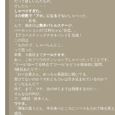
だって嬉しいんだもの。
そしたら・・・・・
しゃべりすぎた。
３の倍数で「アホ」になるぐらい
しゃべった。
・・・・反省。
んで、最終日は
熊本バトルステージ
。
パーカッションの”江利ちゃん”合流。。
【アコースティックナオキバンド】完成！
この日は
「ものスゴ、しゃべらんとこ」
って思った。
本番、３曲目まで
クールナオキ
。
あっ、これフツウのテンションでしゃべったってことです。
”クール”ゆーてる時点で”クール”かどうか致命的に疑問。
3曲目あたりで・・・
「わーお客さん、めっちゃ真面目に聴いてる。
受けてないのか？それともコレは引き込まれているのか？
どっちなんだ？
待て、まて、マテ、次のＭＣまでは我慢するのだ～」
そんな心の叫び。
で、4曲目「鈴木くん」
ウケタ。
「薄味の皿うどん、半分食べたころにソースを入れて味を変え
成功。