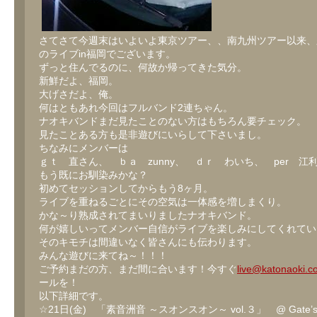
さてさて今週末はいよいよ東京ツアー、、南九州ツアー以来、
のライブin福岡でございます。
ずっと住んでるのに、何故か帰ってきた気分。
新鮮だよ、福岡。
大げさだよ、俺。
何はともあれ今回はフルバンド2連ちゃん。
ナオキバンドまだ見たことのない方はもちろん要チェック。
見たことある方も是非遊びにいらして下さいまし。
ちなみにメンバーは
ｇｔ 直さん、 ｂａ zunny、 ｄｒ わいち、 per 江
もう既にお馴染みかな？
初めてセッションしてからもう8ヶ月。
ライブを重ねるごとにその空気は一体感を増しまくり。
かな～り熟成されてまいりましたナオキバンド。
何が嬉しいってメンバー自信がライブを楽しみにしてくれてい
そのキモチは間違いなく皆さんにも伝わります。
みんな遊びに来てね～！！！
ご予約まだの方、まだ間に合います！今すぐ
live@katonaoki.c
ールを！
以下詳細です。
☆21日(金) 「素音洲音 ～スオンスオン～ vol.３」 @ Gate’s