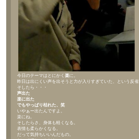
今日のテーマはとにかく
楽
に。
昨日は出にくい声を出そうと力が入りすぎていた、という反省
そしたら・・・
声出た
楽に出た
でもやっぱり枯れた、笑
いやぁー出たんですよ。
楽にね。
そしたらさ、身体も軽くなる。
表情も柔らかくなる。
だって気持ちいいんだもの。