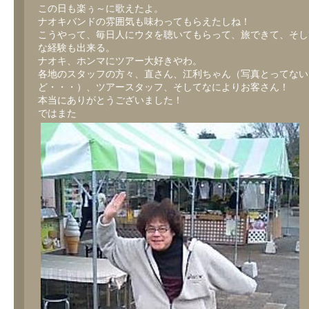
この日も楽ぅ～に歌えたよ。
ナオキバンドの雰囲気も味わってもらえたしね！
こうやって、毎日人にウタを聴いてもらって、旅できて、そし
な経験も出来る。
ナオキ、ホンマにツアー大好きやわ。
各地のスタッフの方々、直さん、江利ちゃん（写真とってない
ど・・・）、ツアースタッフ、そしてなによりお客さん！
本当にありがとうございました！
ではまた