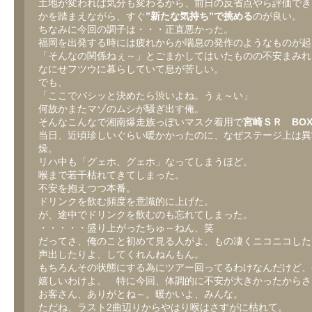
土地が変われば気分も変わるから、前日の反省点やら評価でき
かを踏まえながら、すぐ
”新たな気持ち”で挑める
のが良い。
ちなみに今回の調子は・・・正直悪かった。
福岡を出発する時には疲れからか喘息の発作のようなものが起
「そんなの関係ねぇ～」とごまかしてはいたものの不安まみれ
なにせフツウに暮らしていて息が苦しい。
でも、
「ここでバシッと決めたら渋いよね。うぇ～い」
何故かまたマゾのムシが騒ぎ出す俺。
そんなこんなで湘南爆走族っぽいマスク着用で
宮崎ＳＲ BO
当日、近頃珍しいぐらい暖かかったのに、なぜステージ上は異
燥。
リハ中も「グェホ、グェホ」なってしまうほど。
喉まで若干枯れてきてしまった。
不安を抱えつつ本番。
ドリンクを飲む頻度を意識的に上げた。
が、途中でドリンクを飲むのも忘れてしまった。
・・・・・盛り上がったちゅ～ねん、笑
だってさ、俺のこと初めて見る人がよ、もの凄くニコニコした
声出したりよ、してくれんねんもん。
もちろんその状態にする為にツアー回ってるわけなんだけど、
嬉しいわけよ。 特に今回、体調的に不安が大きかったからさ
お客さん、ありがとね～。暖かいよ、みんな。
ただね、ラスト2曲辺りからやはり喉はさすがに枯れて。