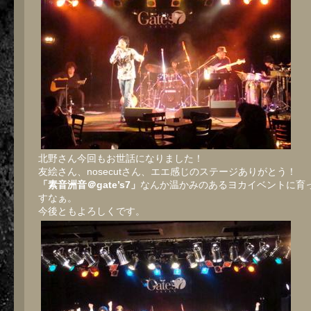
北野さん今回もお世話になりました！
友絵さん、nosecutさん、エエ感じのステージありがとう！
「素音洲音＠gate’s7」
なんか温かみのあるヨカイベントに育
すなぁ。
今後ともよろしくです。