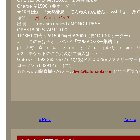
OPEN19:00 START20:00、出演時間未定
Charge ￥1500（要オーダー）
☆26日(土) 「天然音泉 ～てんねんおんせん～ vol.１」 @ Gat
場所：
中州 Ｇａｔｅ’ｓ７
出演： Trip Jam na-ked / MONO-FRESH
OPEN18:00 START19:00
TICKET 前売り￥1500/当日￥2000（要1DRINKオーダー）
※１ この日はナオキバンド
『フルメンバー集結！』
gt 西村 直 / ba ｚｕｎｎｙ / dr わいち / per
※２ チケットのご予約及びご購入は・・・
Gate’s7 （092-283-0577）/ ぴあ(Ｐ280-026)/ファミリーマー
ローソン（L82912） にて
もちろん加藤直樹へのメール
live@katonaoki.com
にても可能で
« Prev
Next »