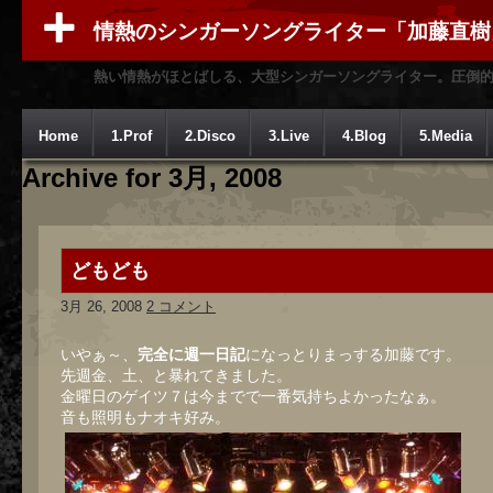
情熱のシンガーソングライター「加藤直樹
熱い情熱がほとばしる、大型シンガーソングライター。圧倒
Home
1.Prof
2.Disco
3.Live
4.Blog
5.Media
Archive for 3月, 2008
どもども
3月 26, 2008
2 コメント
いやぁ～、
完全に週一日記
になっとりまっする加藤です。
先週金、土、と暴れてきました。
金曜日のゲイツ７は今までで一番気持ちよかったなぁ。
音も照明もナオキ好み。