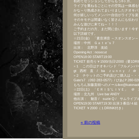
初めてセッションしてからもう8ヶ月。
ライブを重ねるごとにその空気は一体感を
かな～り熟成されてまいりましたナオキバ
何が嬉しいってメンバー自信がライブを楽
そのキモチは間違いなく皆さんにも伝わり
みんな遊びに来てね～！！！
ご予約まだの方、まだ間に合います！今す
以下詳細です。
☆21日(金) 「素音洲音 ～スオンスオン～ vol
場所：中州 Ｇａｔｅ’ｓ７
出演： 北野淳 友絵
Opening Act : nosecut
OPEN18:00 START19:00
TICKET 前売り￥1500/当日\2000（要1D
※１ この日はナオキバンド『フルメンバ
gt 西村 直 / ba ｚｕｎｎｙ / dr
※２ チケットのご予約及びご購入は・・
Gate’s7 （092-283-0577）/ ぴあ(Ｐ280
もちろん加藤直樹へのメールlive@katonao
☆22日(土) 「ＥＲＩＳ’ＬＩＶＥ」 ＠ 北九州
場所：北九州 Live bar ANDY
他出演： 魅音 / suzie Q / サムライ
OPEN19:00 START19:30 出演３番目/４
TICKET ￥2000（１DRINK付き）
« 前の投稿