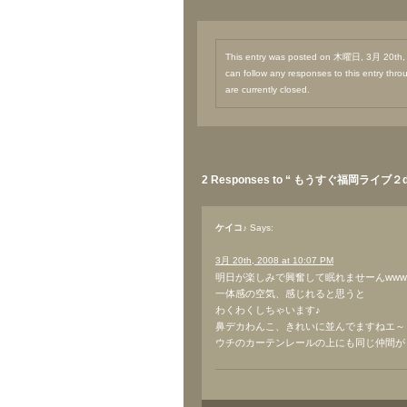
This entry was posted on 木曜日, 3月 20th, 2
can follow any responses to this entry thr
are currently closed.
2 Responses to “ もうすぐ福岡ライブ２d
ケイコ♪
Says:
3月 20th, 2008 at 10:07 PM
明日が楽しみで興奮して眠れませーんwww
一体感の空気、感じれると思うと
わくわくしちゃいます♪
鼻デカわんこ、きれいに並んでますねエ～
ウチのカーテンレールの上にも同じ仲間が４