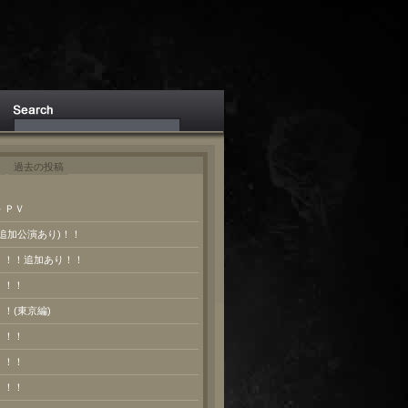
ト
過去の投稿
 ＰＶ
(追加公演あり)！！
報！！！追加あり！！
！！！
！！(東京編)
！！！
！！！
！！！