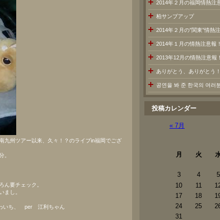
2014年２月の福岡情熱注
柏サンブアップ
2014年２月の”関東”情
2014年１月の情熱注意報
2013年12月の情熱注意報
ありがとう、ありがとう
공연을 봐 준 한국의 여
投稿カレンダー
« 7月
南九州ツアー以来、久々！？のライブin福岡でござ
月
火
分。
3
4
5
。
ろん要チェック。
10
11
1
いまし。
17
18
1
24
25
2
わいち、 per 江利ちゃん
31