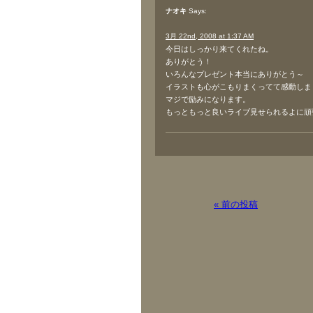
ナオキ
Says:
3月 22nd, 2008 at 1:37 AM
今日はしっかり来てくれたね。
ありがとう！
いろんなプレゼント本当にありがとう～
イラストも心がこもりまくってて感動しま
マジで励みになります。
もっともっと良いライブ見せられるよに頑
« 前の投稿