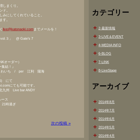
増しまくり。
ンド。
カテゴリー
しみにしてくれていること。
ます。
2-最新情報
ぐ
live@katonaoki.com
までメールを！
3-LIVE＆EVENT
.３」 @ Gate’s 7
4-MEDIA INFO
6-BLOG
RINKオーダー）
7-LINK
ー集結！』
8-LiveStage
 わいち / per 江利 陽海
・
-026) にて
アーカイブ
ki.comにても可能です。
 Live bar ANDY
ブルース
2014年8月
組 21時過ぎ
2014年7月
2014年6月
次の投稿 »
2014年5月
2014年4月