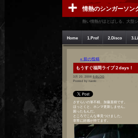
情熱のシンガーソン
熱い情熱がほとばしる、大型
Home
1.Prof
2.Disco
3.L
« 前の投稿
もうすぐ福岡ライブ２days！
3月 20, 2008
6-BLOG
Posted by naoki
さすらいの筆不精、加藤直樹です。
ほっとくと、ホンマ更新しません。
困ったもんだ。
ところでこんな車見つけました。
非常に好感が持てます。