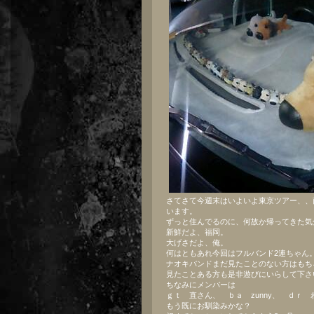
さてさて今週末はいよいよ東京ツアー、、
います。
ずっと住んでるのに、何故か帰ってきた気
新鮮だよ、福岡。
大げさだよ、俺。
何はともあれ今回はフルバンド2連ちゃん
ナオキバンドまだ見たことのない方はもち
見たことある方も是非遊びにいらして下さ
ちなみにメンバーは
ｇｔ 直さん、 ｂａ zunny、 ｄｒ 
もう既にお馴染みかな？