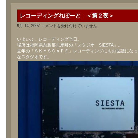
レコーディングれぽーと ＜第２夜＞
レ
9月 14, 2007
コメントを受け付けていません
コ
ー
デ
いよいよ、レコーディング当日。
ィ
場所は福岡県糸島郡志摩町の「スタジオ SIESTA」。
ン
去年の「ＳＫＹＳＣＡＰＥ」レコーディングにもお世話になっ
グ
れ
なスタジオです。
ぽ
ー
と
＜
第
２
夜
＞
は