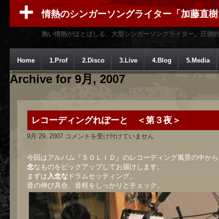
情熱のシンガーソングライター「加藤直樹
熱い情熱がほとばしる、大型シンガーソングライター。圧倒
Home
1.Prof
2.Disco
3.Live
4.Blog
5.Media
Archive for 9月, 2007
レコーディングれぽーと ＜第３夜＞
レ
9月 29, 2007
コメントを受け付けていません
コ
ー
デ
今回はアルバム『ＳＯＬＩＤ』のレコーディング風景の中から
ィ
念
なものをピックアップしてお届けします。
ン
まずは
入念な
ドラムセッティング。
グ
れ
音の伸び具合、音程をしっかりとチェック。
ぽ
ー
と
＜
第