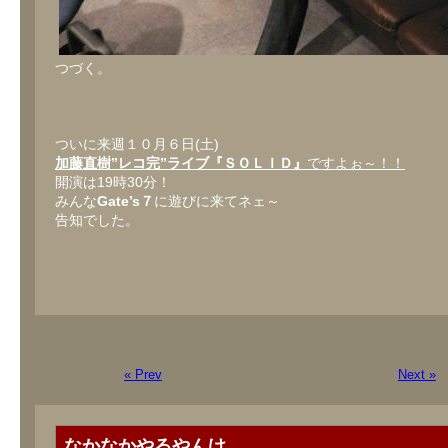
つづく。
ついに来週１０月６日(土)
加藤直樹”レコ完”ライブ『ＳＯＬＩＤ』
ですよぉ～！！
開演は19時30分！
みんな
Gate’s７
に遊びに来てネェ～
告知でした。
« Prev
Next »
なかなかやるやんけ