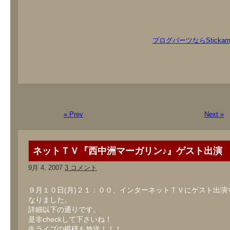
ブログパーツならStickam
« Prev
Next »
ネットＴＶ『西中洲マーガリン♪』ゲスト出演
9月 4, 2007
3 コメント
９月１０日(月)２１：００、インターネットＴＶにゲスト出演
なりました。
詳細以下の通りです。
是非checkして下さいね！
生ライブの模様も放送！！！