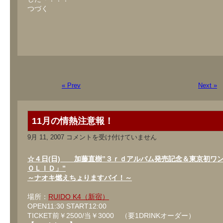
つづく
« Prev
Next »
11月の情熱注意報！
11
9月 11, 2007
コメントを受け付けていません
月
の
情
☆４日(日) 加藤直樹”３ｒｄアルバム発売記念＆東京初ワ
熱
ＯＬＩＤ」”
注
～ナオキ燃えちょりますバイ！～
意
報！
は
場所：
RUIDO K4（新宿）
OPEN11:30 START12:00
TICKET前￥2500/当￥3000 （要1DRINKオーダー）