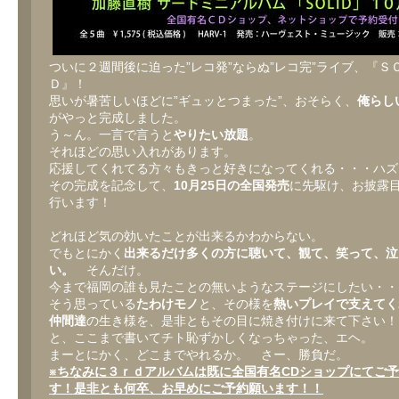
ついに２週間後に迫った”レコ発”ならぬ”レコ完”ライブ、『Ｓ
Ｄ』！
思いが暑苦しいほどに”ギュッとつまった”、おそらく、
俺らし
がやっと完成しました。
う～ん。一言で言うと
やりたい放題
。
それほどの思い入れがあります。
応援してくれてる方々もきっと好きになってくれる・・・ハズ
その完成を記念して、
10月25日の全国発売
に先駆け、お披露
行います！
どれほど気の効いたことが出来るかわからない。
でもとにかく
出来るだけ多くの方に聴いて、観て、笑って、泣
い。
そんだけ。
今まで福岡の誰も見たことの無いようなステージにしたい・・
そう思っている
たわけモノ
と、その様を
熱いプレイで支えてく
仲間達
の生き様を、是非ともその目に焼き付けに来て下さい！
と、ここまで書いてチト恥ずかしくなっちゃった、エヘ。
まーとにかく、どこまでやれるか。 さー、勝負だ。
※ちなみに３ｒｄアルバムは既に全国有名CDショップにてご
す！是非とも何卒、お早めにご予約願います！！