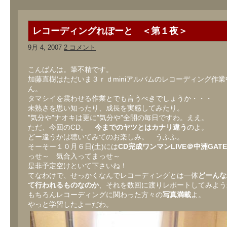
レコーディングれぽーと ＜第１夜＞
9月 4, 2007
2 コメント
こんばんは。筆不精です。
加藤直樹はただいま３ｒｄminiアルバムのレコーディング作
ん。
タマシイを震わせる作業とでも言うべきでしょうか・・・
未熟さを思い知ったり、成長を実感してみたり。
”気分や”ナオキは更に”気分や”全開の毎日ですわ。ええ。
ただ、今回のCD。
今までのヤツとはカナリ違う
のよ。
どー違うかは聴いてみてのお楽しみ。 うふふ。
そーそー１０月６日(土)には
CD完成ワンマンLIVE＠中洲GATE’
っせ～ 気合入ってまっせ～
是非予定空けといて下さいね！
てなわけで、せっかくなんでレコーディングとは一体
どーんな
て行われるものなのか
、それを数回に渡りレポートしてみよう
もちろんレコーディングに関わった方々の
写真満載
よ。
やっと学習したよーだわ。