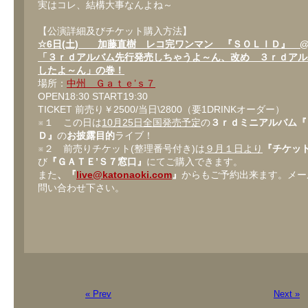
実はコレ、結構大事なんよね～
【公演詳細及びチケット購入方法】
☆6日(土) 加藤直樹 レコ完ワンマン 『ＳＯＬＩＤ』 @ Ga
「３ｒｄアルバム先行発売しちゃうよ～ん、改め ３ｒｄアル
したよ～ん」の巻！
場所：
中州 Ｇａｔｅ’ｓ７
OPEN18:30 START19:30
TICKET 前売り￥2500/当日\2800（要1DRINKオーダー）
※１ この日は
10月25日全国発売予定
の
３ｒｄミニアルバム『
Ｄ』
の
お披露目的
ライブ！
※２ 前売りチケット(整理番号付き)は
９月１日より
『チケッ
び
『ＧＡＴＥ’Ｓ７窓口』
にてご購入できます。
また
、『
live@katonaoki.com
』
からもご予約出来ます。メー
問い合わせ下さい。
« Prev
Next »