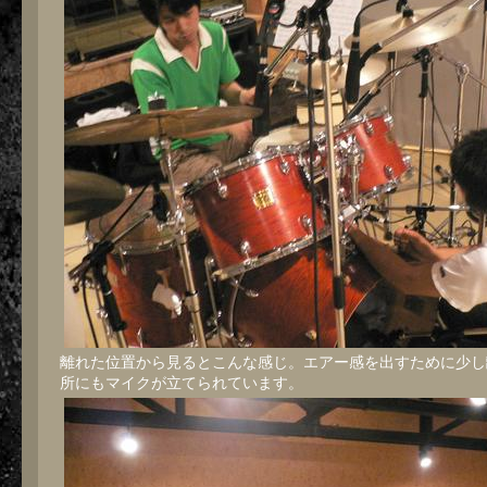
３
夜
＞
は
離れた位置から見るとこんな感じ。エアー感を出すために少し
所にもマイクが立てられています。