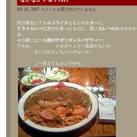
な
9月 25, 2007
コメントを受け付けていません
か
な
か
先日春吉にて
トルコライス
なるものを食べた。
や
ドライカレーにカツ
が乗ったものに、更に
カレーのルゥ
がかか
る
る。
や
ん
その横には
一人前のナポリタンスパゲティー
。
け
アホか。 メタボリック一直線やないか。
は
タバコがちぃちゃいやないか。
こー見えてもロングやぞ。