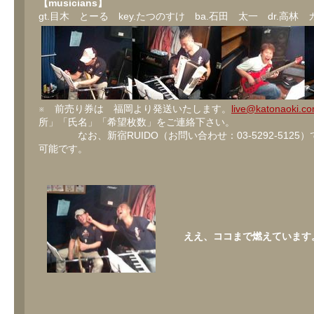
【musicians】
gt.目木 とーる key.たつのすけ ba.石田 太一 dr.高林
※ 前売り券は 福岡より発送いたします。
live@katonaoki.c
所」「氏名」「希望枚数」をご連絡下さい。
なお、新宿RUIDO（お問い合わせ：03-5292-5125
可能です。
ええ、ココまで燃えています