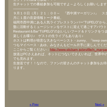
生チャットでの番組参加も可能ですよ～よろしくお願いします
———————–
９月１０日（月）２１：００～ 『西中洲マーガリン♪』 ス
月に１度の音楽情報トーク番組。
福岡市西中洲にある人気ライブレストランバー“TUPELO”か
盤に活動するミュージシャンをゲストに迎えて過ごすアバウト
Restaurant＆Bar“TUPELO”のおいしいフード＆ドリンクを
楽しくお喋り♪ ゲストの生ライブもありあり♪
ホストは料理が得意な大きなベーシスト・zunny、『keep own 
つもマイペース・あゆ。みなさんもビール片手に楽しんでくだ
ここからご覧ください：
http://www.stickam.jp/profile/n_marga
放送はPCさえあれば、ネットにつないでさえいれば、世界中
でも見れます。
生放送です！！なので、ファンの皆さんのチャット参加をお待
ります。
« Prev
Next »