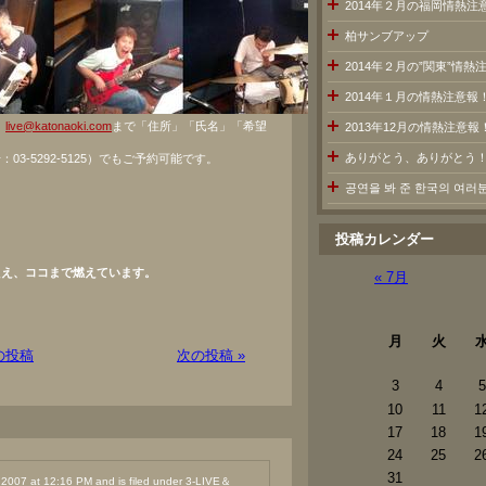
2014年２月の福岡情熱注
柏サンブアップ
2014年２月の”関東”情
2014年１月の情熱注意報
。
live@katonaoki.com
まで「住所」「氏名」「希望
2013年12月の情熱注意報
ありがとう、ありがとう
-5292-5125）でもご予約可能です。
공연을 봐 준 한국의 여
投稿カレンダー
ええ、ココまで燃えています。
« 7月
月
火
の投稿
次の投稿 »
3
4
5
10
11
1
17
18
1
24
25
2
31
2007 at 12:16 PM and is filed under
3-LIVE＆