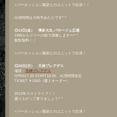
※パーカッション陽栄とのユニットで出演！！
出演時間は９時半あたりです^ ^
◎13日(金） 博多大丸 パサージュ広場
19時からツリーの前で演奏します〜^ ^
観覧無料！！
※パーカッション陽栄とのユニットで出演！
◎29日(日） 天神プレアデス
場所：
天神プレアデス
OPEN17:30 START18:00、出演時間未定
TICKET ￥1500（要１オーダー）
2013年ラストライブ！！
盛り上がって参りましょう^ ^
※パーカッション陽栄とのユニットで出演！