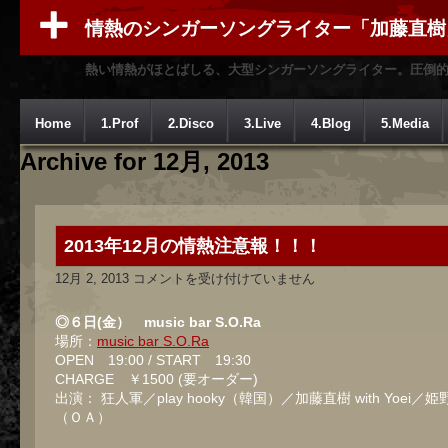
情熱のシンガーソングライター「加藤直樹
熱い情熱がほとばしる、大型シンガーソングライター。圧倒
Home
1.Prof
2.Disco
3.Live
4.Blog
5.Media
Archive for 12月, 2013
2013年12月の情熱注意報！！！
2013
12月 2, 2013
コメントを受け付けていません
年
12
月
◎６日(金） music bar S.O.Ra
の
場所：
music bar S.O.Ra
情
OPEN 19:00 / START 19:30
熱
注
CHARGE ￥1500 (要オーダー)
意
出演： 狂人軍／play hooky（韓国）／加藤直樹 with Yoei／
報！！！
（ＯＡ）
は