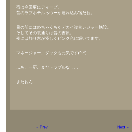
宿は今回更にディープ。
昔のラブホテルっつーか連れ込み宿だね。
目の前にはめちゃくちゃデカイ複合レジャー施設。
そしてその裏通りは昔の吉原。
夜には飾り窓が怪しくピンク色に輝いてます。
マネージャー、ダックも元気です(^-^)
…あ、一応、まだトラブルなし…
またねん
« Prev
Next »