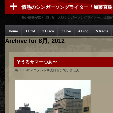
情熱のシンガーソングライター「加藤直樹
熱い情熱がほとばしる、大型シンガーソングライター。圧倒
Home
1.Prof
2.Disco
3.Live
4.Blog
5.Media
Archive for 8月, 2012
そうるサマーつあ〜
そ
8月 10, 2012
コメントを受け付けていません
う
る
サ
マ
ー
つ
あ〜
は