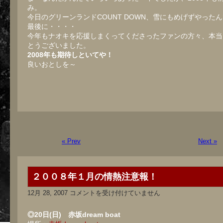
み。
今日のグリーンランドCOUNT DOWN、雪にもめげずやった
最後に・・・・
今年もナオキを応援しまくってくださったファンの方々、本当
とうございました。
2008年も期待しといてや！
良いおとしを～
« Prev
Next »
２００８年１月の情熱注意報！
２
12月 28, 2007
コメントを受け付けていません
０
０
８
◎20日(日) 赤坂dream boat
年