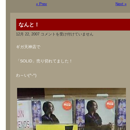
« Prev
Next »
なんと！
な
12月 22, 2007
コメントを受け付けていません
ん
と！
は
ギガ天神店で
「SOLID」売り切れてました！
わ～い(^-^)