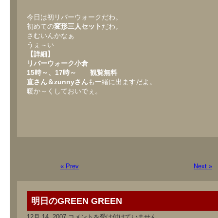
リ
バ
ウ
今日は初リバーウォークだわ。
ォ
初めての
変形三人セット
だわ。
ー
さむいんかなぁ
は
うぇ～い
【詳細】
リバーウォーク小倉
15時～、17時～ 観覧無料
直さん＆zunnyさん
も一緒に出ますだよ。
暖か～くしておいでぇ。
« Prev
Next »
明日のGREEN GREEN
明
12月 14, 2007
コメントを受け付けていません