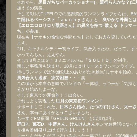
それから、
黒目がちなパーカッショナー(←流行らんかな？)江
加えての演奏。
そして6月のTUPELOでの感謝祭的ワンマンライブからは、BA
て踊れるベーシスト「ｚｕｎｎｙさん」
と、
爽やかな外面とは
【エロエロロリロリ獣医さん】の異名を持つ”歌える”ドラマ
ち」
が参加。
現在も【ナオキの愉快な仲間たち】としてお力を貸していただ
ます。
7月、キャナルシティー初ライブ。気合入ったわ。だって、ず
かってんもん。ええやん。
そして8月には３ｒｄミニアルバム
「ＳＯＬＩＤ」
の制作。
新しい事務所も決まり、10月にはリリース＆ワンマンライブ
特にワンマンでは”想像以上のありがたき動員”にナオキ始め、
員気合入り過ぎ、疲労困憊
・・・笑
この頃から本当の意味でバンドの「一体感」っつーか「気持ち
分かり始めたよーな。
そして東京での運命的！？出会い。
それにより実現した
11月の東京初ワンマン！
サポートしてくれた、
目木さん始め、たつのすけさん、太一さ
さん
、本当にありがとうございました。
もーすぐFM福岡「GREEN GREEN」も出演丸2年。
野口P、萬石D、中野さん、けんけんさん
ホンマお世話になっ
今後も番組盛り上げて行きましょう！！
まーなんだかんだでいろいろあった一年でしたが、2008年も