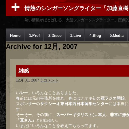
情熱のシンガーソングライター「加藤直樹
熱い情熱がほとばしる、大型シンガーソングライター。圧倒
Home
1.Prof
2.Disco
3.Live
4.Blog
5.Media
Archive for 12月, 2007
雑感
12月 31, 2007
3 コメント
いやー、いろんなことありました。
春前には元の事務所を離れ、春にはナオキ初の
冠ラジオ開始
。
スポンサーの
サクシーオ東日本西日本留学センター
には本当に
す！
そーそー。その前に、
スーパーギタリスト(←本人、非常に嫌が
「直さん」
との出会い。
いまだにいろんなことを教えてもらってます。