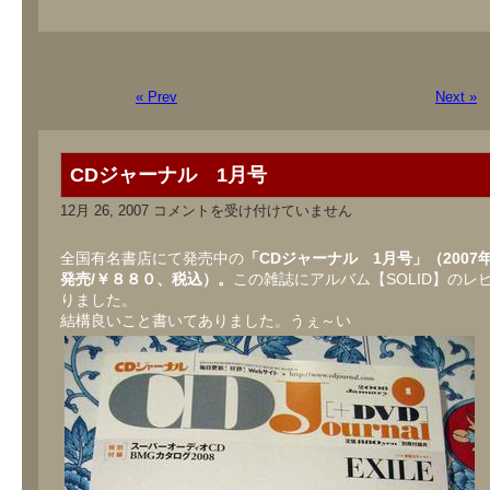
« Prev
Next »
CDジャーナル 1月号
CD
12月 26, 2007
コメントを受け付けていません
ジ
ャ
ー
全国有名書店にて発売中の
「CDジャーナル 1月号」（2007年
ナ
発売/￥８８０、税込）。
この雑誌にアルバム【SOLID】のレ
ル
りました。
1
月
結構良いこと書いてありました。うぇ～い
号
は