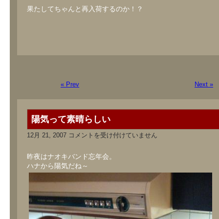
果たしてちゃんと再入荷するのか！？
« Prev
Next »
陽気って素晴らしい
陽
12月 21, 2007
コメントを受け付けていません
気
っ
て
昨夜はナオキバンド忘年会。
素
ハナから陽気だね～
晴
ら
し
い
は