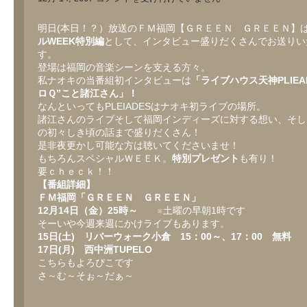
日
の
GREEN
明日(本日！？）放送のＦＭ福岡【ＧＲＥＥＮ ＧＲＥＥＮ】
GREEN
ルWEEK特別編
として、インタビュー盛りだくさんでお送りい
は
す。
登場は福岡の音楽シーンを支える方々。
私ナオキの当番組初インタビューは
「ライブハウス天神PLIEA
ロＱ”こと諸江さん」！
なんといってもPLEIADESはナオキ初ライブの場所。
諸江さんのライブそして福岡インディーズに対する想い、そし
の初々しき頃の話まで盛りだくさん！
是非夜更かし可能な方は聴いてくださいませ！
もちろんスペシャルＷＥＥＫ。
特別プレゼント
も有り！
要ｃｈｅｃｋ！！
【番組詳細】
ＦＭ福岡「ＧＲＥＥＮ ＧＲＥＥＮ」
12月14日（金）25時～
※土曜の早朝1時です
そーいや今週来週にかけライブもあります。
15日(土) リバーウォーク小倉 15：00～、17：00 無料
17日(月) 西中洲TUPELO
こちらもよろぴこです
さ～む～そぉ～だぁ～