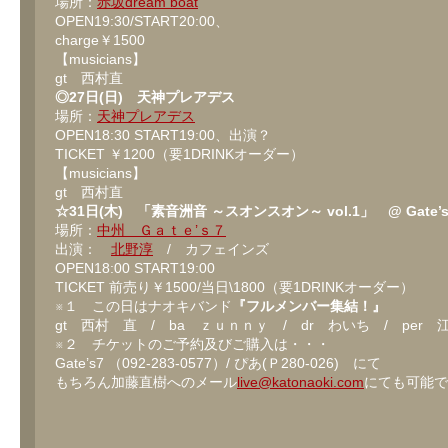
場所：
赤坂dream boat
１
OPEN19:30/START20:00、
月
の
charge￥1500
情
【musicians】
熱
gt 西村直
注
意
◎27日(日) 天神プレアデス
報！
場所：
天神プレアデス
は
OPEN18:30 START19:00、出演？
TICKET ￥1200（要1DRINKオーダー）
【musicians】
gt 西村直
☆31日(木) 「素音洲音 ～スオンスオン～ vol.1」 @ Gate’s
場所：
中州 Ｇａｔｅ’ｓ７
出演：
北野淳
/ カフェインズ
OPEN18:00 START19:00
TICKET 前売り￥1500/当日\1800（要1DRINKオーダー）
※１ この日はナオキバンド
『フルメンバー集結！』
gt 西村 直 / ba ｚｕｎｎｙ / dr わいち / per
※２ チケットのご予約及びご購入は・・・
Gate’s7 （092-283-0577）/ ぴあ(Ｐ280-026) にて
もちろん加藤直樹へのメール
live@katonaoki.com
にても可能で