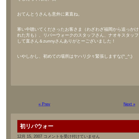
おてんとうさんも意外に素直ね。
寒い中聴いてくださったお客さま（わざわざ福岡から追っかけ
れた方も）、リバーウォークのスタッフさん、ナオキスタッフ
して直さん＆zunnyさんありがとーございました！
いやしかし、初めての場所はヤハリ少々緊張しますな(^_^;)
« Prev
Next »
初リバウォー
初
12月 15, 2007
コメントを受け付けていません