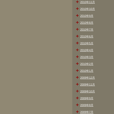
2010年11月
2010年10月
2010年9月
2010年8月
2010年7月
2010年6月
2010年5月
2010年4月
2010年3月
2010年2月
2010年1月
2009年12月
2009年11月
2009年10月
2009年9月
2009年8月
2009年7月