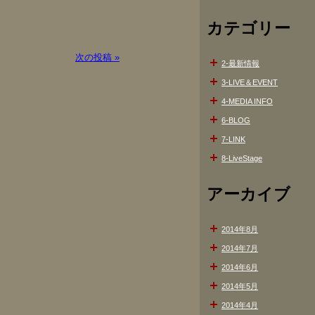
カテゴリー
次の投稿 »
2-最新情報
3-LIVE＆EVENT
4-MEDIA INFO
6-BLOG
7-LINK
8-LiveStage
アーカイブ
2014年8月
2014年7月
2014年6月
2014年5月
2014年4月