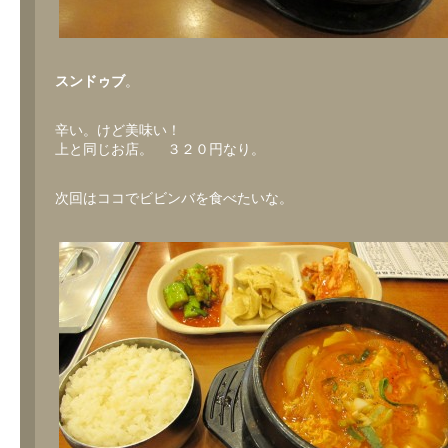
スンドゥブ
。
辛い。けど美味い！
上と同じお店。 ３２０円なり。
次回はココでビビンバを食べたいな。