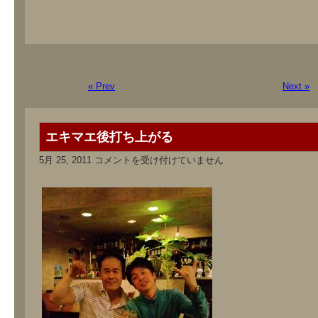
« Prev
Next »
エキマエ後打ち上がる
エ
5月 25, 2011
コメントを受け付けていません
キ
マ
エ
後
打
ち
上
が
る
は