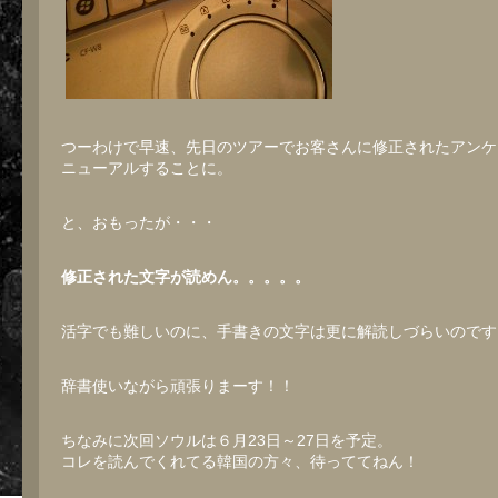
つーわけで早速、先日のツアーでお客さんに修正されたアンケ
ニューアルすることに。
と、おもったが・・・
修正された文字が読めん。。。。。
活字でも難しいのに、手書きの文字は更に解読しづらいのです
辞書使いながら頑張りまーす！！
ちなみに次回ソウルは６月23日～27日を予定。
コレを読んでくれてる韓国の方々、待っててねん！