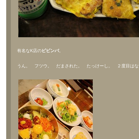
有名なK店の
ビビンバ
。
うん。 フツウ。 だまされた。 たっけーし。 ２度目はな