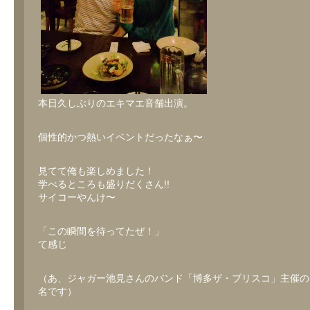
本日久しぶりのエキマエ音舗出演。
個性的かつ熱いイベントだったなぁ〜
見てて俺も楽しめました！
学べるところも盛りだくさん!!
サイコーやんけ〜
「この瞬間を待ってたぜ！」
て感じ
（あ、ジャガー池見さんのバンド「博多ザ・ブリスコ」主催の
名です）