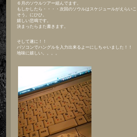
６月のソウルツアー組んでます。
る
ち
もしかしたら・・・・次回のソウルはスケジュールがえらいこ
ゅ
そう。にひひ。
う。
嬉しい悲鳴です。
は
決まったらまた書きます。
そして遂に！！
パソコンでハングルを入力出来るよーにしちゃいました！！
地味に嬉しい。。。。