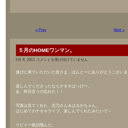
« Prev
Next »
５月のHOMEワンマン。
５
5月 8, 2011
コメントを受け付けていません
月
の
HOME
遊びに来ていただいた皆さま、ほんとーにありがとうございま
ワ
ン
マ
楽しんでくださったならナオキはっぴー。
ン。
あ、昨日言うの忘れた！！
は
写真は見てくれた、志乃さん＆はるかちゃん。
はじめてのナオキライブ、楽しんでくれたみたいで～
リビドー歌詞飛んだ。