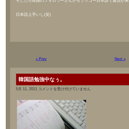
そしたら韓国のフォロワーさんからソッコー日本語で返信が来
日本語上手いし(笑)
« Prev
Next »
韓国語勉強中なぅ。
韓
5月 11, 2011
コメントを受け付けていません
国
語
勉
強
中
な
ぅ。
は