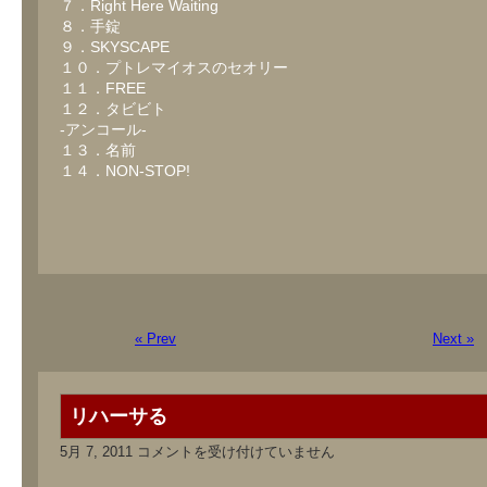
７．Right Here Waiting
８．手錠
９．SKYSCAPE
１０．プトレマイオスのセオリー
１１．FREE
１２．タビビト
-アンコール-
１３．名前
１４．NON-STOP!
« Prev
Next »
リハーサる
リ
5月 7, 2011
コメントを受け付けていません
ハ
ー