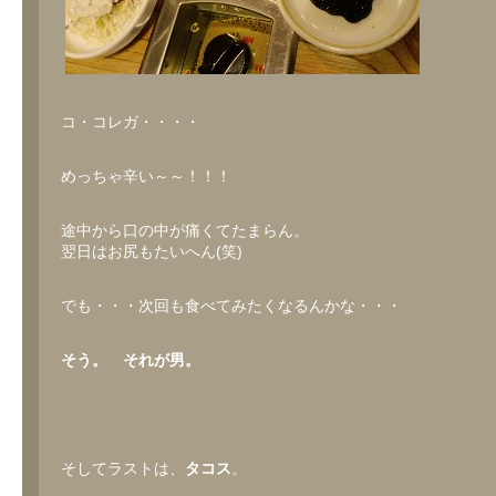
コ・コレガ・・・・
めっちゃ辛い～～！！！
途中から口の中が痛くてたまらん。
翌日はお尻もたいへん(笑)
でも・・・次回も食べてみたくなるんかな・・・
そう。 それが男。
そしてラストは、
タコス
。