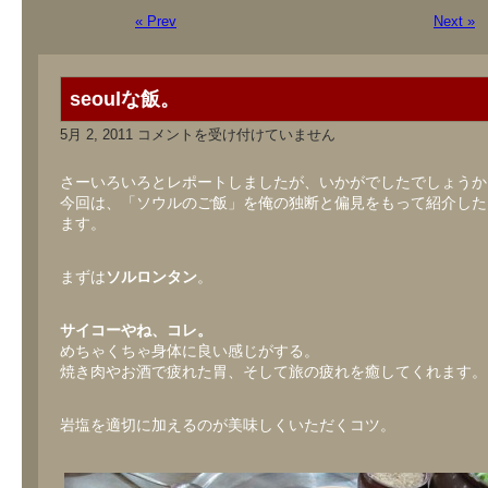
« Prev
Next »
seoulな飯。
seoul
5月 2, 2011
コメントを受け付けていません
な
飯。
は
さーいろいろとレポートしましたが、いかがでしたでしょうか
今回は、「ソウルのご飯」を俺の独断と偏見をもって紹介した
ます。
まずは
ソルロンタン
。
サイコーやね、コレ。
めちゃくちゃ身体に良い感じがする。
焼き肉やお酒で疲れた胃、そして旅の疲れを癒してくれます。
岩塩を適切に加えるのが美味しくいただくコツ。