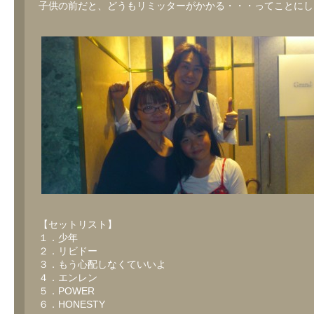
子供の前だと、どうもリミッターがかかる・・・ってことにしと
【セットリスト】
１．少年
２．リビドー
３．もう心配しなくていいよ
４．エンレン
５．POWER
６．HONESTY