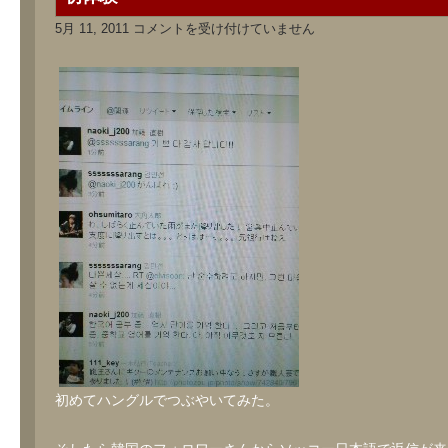
初
5月 11, 2011
コメントを受け付けていません
体
験
は
初めてハングルでつぶやいてみた。