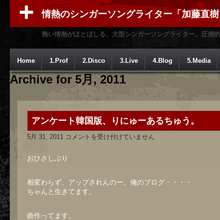
情熱のシンガーソングライター「加藤直樹
熱い情熱がほとばしる、大型シンガーソングライター。圧倒
Home
1.Prof
2.Disco
3.Live
4.Blog
5.Media
Archive for 5月, 2011
アンケート韓国版、りにゅーあるちゅう。
ア
5月 31, 2011
コメントを受け付けていません
ン
ケ
ー
おひさしぶり
ト
韓
国
相変わらず、アップされんのー。俺のブログ・・・・
版、
ちゃんと生きてます。
り
に
ゅ
ー
曲作ってます。
あ