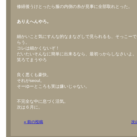
修繕後うけとったら服の内側の糸が見事に全部取れとった。
ありえへんやろ。
細かいこと気にすんな的なまなざしで見られるも、そっこーで
らう。
コレは細かくないぞ！
だいたいそんなに簡単に出来るなら、最初っからしなさいよ。
笑ろてまうやろ
良く悪くも豪快。
それがseoul。
そーゆーところも実は嫌いじゃない。
不完全な中に息づく活気。
次は６月に。
« 前の投稿
次