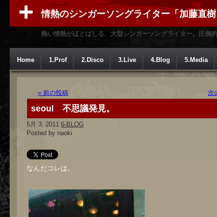
情熱のシンガーソングライター「加藤直樹
熱い情熱がほとばしる、大型シンガーソングライター。圧倒
Home
1.Prof
2.Disco
3.Live
4.Blog
5.Media
« 前の投稿
次
seoul 不思議発見。
5月 3, 2011
6-BLOG
Posted by naoki
なんだコレは。