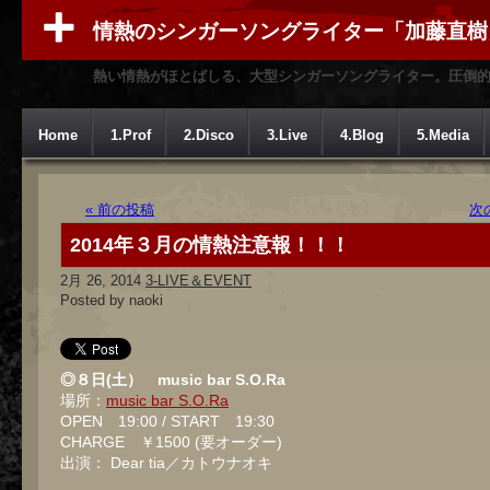
情熱のシンガーソングライター「加藤直樹
熱い情熱がほとばしる、大型シンガーソングライター。圧倒
Home
1.Prof
2.Disco
3.Live
4.Blog
5.Media
« 前の投稿
次
2014年３月の情熱注意報！！！
2月 26, 2014
3-LIVE＆EVENT
Posted by naoki
◎８日(土） music bar S.O.Ra
場所：
music bar S.O.Ra
OPEN 19:00 / START 19:30
CHARGE ￥1500 (要オーダー)
出演： Dear tia／カトウナオキ