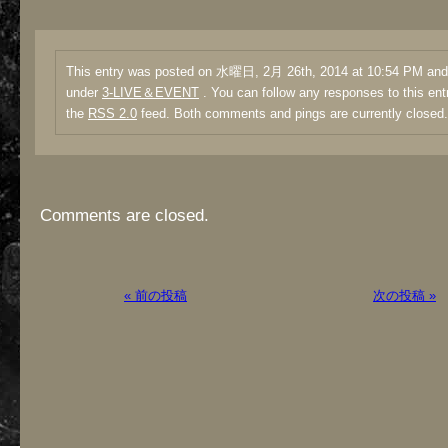
This entry was posted on 水曜日, 2月 26th, 2014 at 10:54 PM and i
under
3-LIVE＆EVENT
. You can follow any responses to this ent
the
RSS 2.0
feed. Both comments and pings are currently closed.
Comments are closed.
« 前の投稿
次の投稿 »