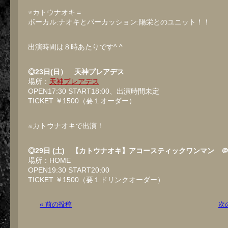
※カトウナオキ＝
ボーカル:ナオキとパーカッション:陽栄とのユニット！！
出演時間は８時あたりです^ ^
◎23日(日） 天神プレアデス
場所：
天神プレアデス
OPEN17:30 START18:00、出演時間未定
TICKET ￥1500（要１オーダー）
※カトウナオキで出演！
◎29日 (土) 【カトウナオキ】アコースティックワンマン ＠
場所：HOME
OPEN19:30 START20:00
TICKET ￥1500（要１ドリンクオーダー）
« 前の投稿
次