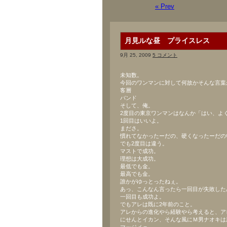
« Prev
月見ルな昼 プライスレス
9月 25, 2009
5 コメント
未知数。
今回のワンマンに対して何故かそんな言葉
客層
バンド
そして、俺。
2度目の東京ワンマンはなんか「はい、よ
1回目はいいよ。
まださ。
慣れてなかったーだの、硬くなったーだの
でも2度目は違う。
マストで成功。
理想は大成功。
最低でも金。
最高でも金。
誰かがゆっとったねぇ。
あっ、こんなん言ったら一回目が失敗した
一回目も成功よ。
でもアレは既に2年前のこと。
アレからの進化やら経験やら考えると、ア
にせんとイカン、そんな風にＭ男ナオキは