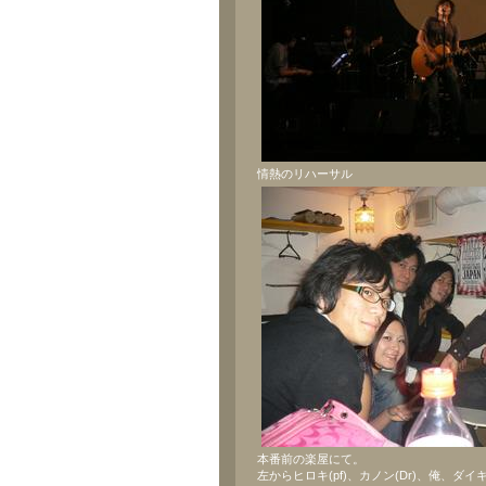
情熱のリハーサル
本番前の楽屋にて。
左からヒロキ(pf)、カノン(Dr)、俺、ダイキ(