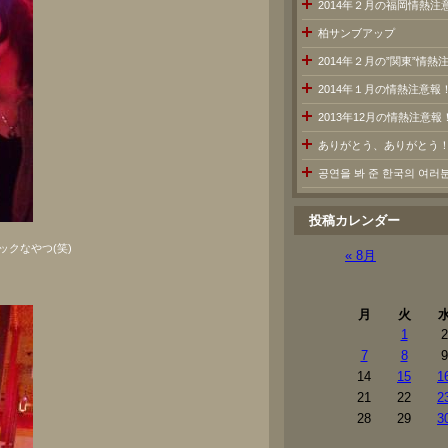
2014年２月の福岡情熱注
柏サンブアップ
2014年２月の”関東”情
2014年１月の情熱注意報
2013年12月の情熱注意報
ありがとう、ありがとう
공연을 봐 준 한국의 여
投稿カレンダー
クなやつ(笑)
« 8月
月
火
1
2
7
8
9
14
15
1
21
22
2
28
29
3