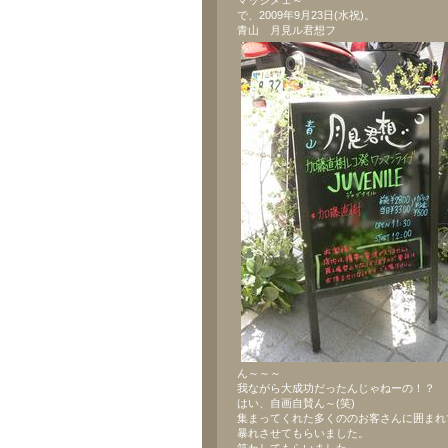
マッジメェ～
で、2009年9月23日(水祝)。
青山 月見ル君想フ
ん～～～
我ながら大成功だったんじゃねーの！？
はい、自画自賛ん～(笑)
集まってくれた多くののお客さんに囲まれ
暴れさせてもらいました。