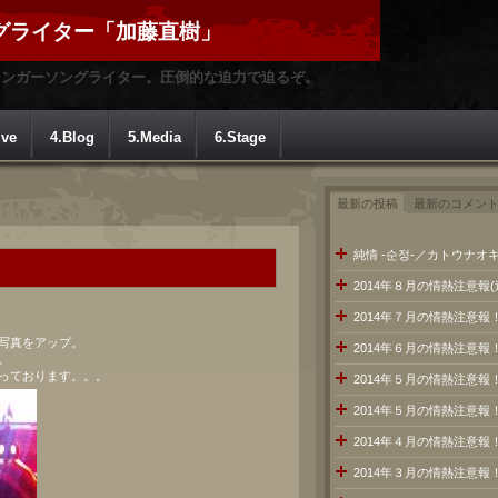
グライター「加藤直樹」
シンガーソングライター。圧倒的な迫力で迫るぞ。
ive
4.Blog
5.Media
6.Stage
最新の投稿
最新のコメン
純情 -순정-／カトウナオキ
2014年８月の情熱注意報
2014年７月の情熱注意
写真をアップ。
2014年６月の情熱注意報
。
っております。。。
2014年５月の情熱注意報
2014年５月の情熱注意報
2014年４月の情熱注意報
2014年３月の情熱注意報