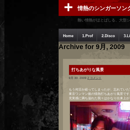
情熱のシンガーソン
熱い情熱がほとばしる、大型
Home
1.Prof
2.Disco
3.L
Archive for 9月, 2009
打ちあがりな風景
9月 30, 2009
2 コメント
もう何日か経ってしまったが、忘れていた
東京ワンマン後の情熱打ちあがり風景です
充実感に満ち溢れた我々はかなり出来上が