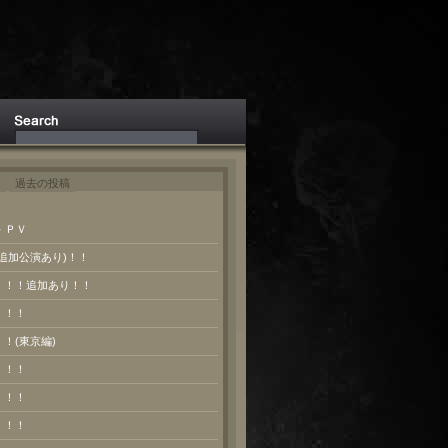
ト
過去の投稿
 ＰＶ
(追加公演あり)！！
報！！！追加あり！！
！！！
！！(東京編)
！！！
！！！
！！！