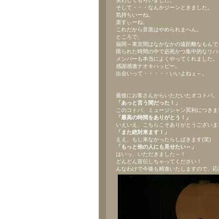
笑わしてもらいました。
そして・・・なんかジーンときました。
気持ちいーね。
楽すぃーね。
これだから音楽はやめられまへん。
ところで、
福岡～東京間はなかなかの遠距離なもんで
限られた時間の中で必死かつ集中的なリハ
メンバーも本当によくやってくれました。
感謝感激ナオキハッピー。
出会いって・・・・・いいよねぇ～。
最後にお客さんからいただいたオコトバ。
「あっと言う間だった！」
このコトバ、ミュージシャン冥利につきま
「最高の時間をありがとう！」
いえいえ、こちらこそありがとうございま
「また絶対来ます！」
ええ、もし来なかったらしばきます(笑)
「もっと他の人にも見せたい～」
はいっ、いただきました～！
どんどん宣伝しちゃってください！
んなわけで今後も精進いたしますので、応