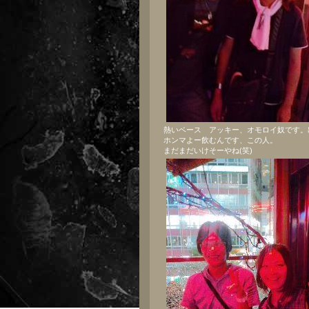
熱いベース アッキー、オモロイ奴です。
ホンマよー飲むんです、この人。
まだまだいけそーやね(笑)