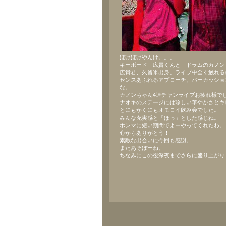
ぼけぼけやんけ。。。
キーボード 広貴くんと ドラムのカノン
広貴君、久留米出身。ライブ中全く触れる
センスあふれるアプローチ、パーカッショ
な。
カノンちゃん4連チャンライブお疲れ様で
ナオキのステージには珍しい華やかさとキ
とにもかくにもオモロイ飲み会でした。
みんな充実感と「ほっ」とした感じね。
ホンマに短い期間でよーやってくれたわ。
心からありがとう！
素敵な出会いに今回も感謝。
またあそぼーね。
ちなみにこの後深夜までさらに盛り上がり