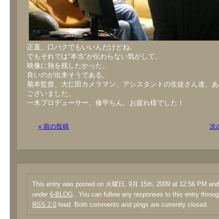
正直、口パクでもいいんだけどね。
でもそれでは”本当”が伝わらない気がして。
映像に熱を残したかった。
良いのが出来そうである。
菊本監督、大仁田カメラマン、アシスタントの生徒さん達、あ
ございました。
一木プロデューサー、修平ちん、お疲れ様でした！
« 前の投稿
次
This entry was posted on 火曜日, 9月 15th, 2009 at 12:56 PM and i
under
6-BLOG
. You can follow any responses to this entry throug
RSS 2.0
feed. Both comments and pings are currently closed.