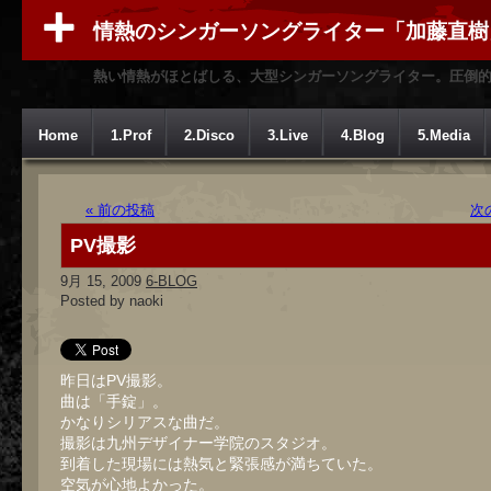
情熱のシンガーソングライター「加藤直樹
熱い情熱がほとばしる、大型シンガーソングライター。圧倒
Home
1.Prof
2.Disco
3.Live
4.Blog
5.Media
« 前の投稿
次
PV撮影
9月 15, 2009
6-BLOG
Posted by naoki
昨日はPV撮影。
曲は「手錠」。
かなりシリアスな曲だ。
撮影は九州デザイナー学院のスタジオ。
到着した現場には熱気と緊張感が満ちていた。
空気が心地よかった。