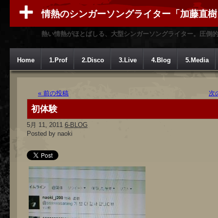
情熱のシンガーソングライター「加藤直樹
熱い情熱がほとばしる、大型シンガーソングライター。圧倒
Home
1.Prof
2.Disco
3.Live
4.Blog
5.Media
« 前の投稿
次
初体験
5月 11, 2011
6-BLOG
Posted by naoki