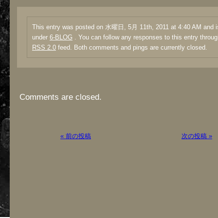
This entry was posted on 水曜日, 5月 11th, 2011 at 4:40 AM and is
under
6-BLOG
. You can follow any responses to this entry throug
RSS 2.0
feed. Both comments and pings are currently closed.
Comments are closed.
« 前の投稿
次の投稿 »