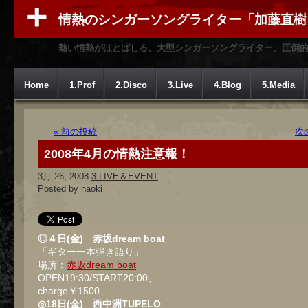
情熱のシンガーソングライター「加藤直樹
熱い情熱がほとばしる、大型シンガーソングライター。圧倒
Home
1.Prof
2.Disco
3.Live
4.Blog
5.Media
« 前の投稿
次
2008年4月の情熱注意報！
3月 26, 2008
3-LIVE＆EVENT
Posted by naoki
◎４日(金) 赤坂dream boat
「ギター一本弾き語り」
場所：
赤坂dream boat
OPEN19:30/START20:00、
charge￥1500
◎18日(金) 西中洲TUPELO