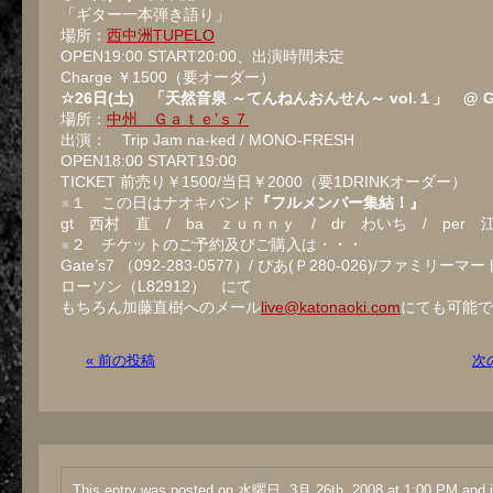
「ギター一本弾き語り」
場所：
西中洲TUPELO
OPEN19:00 START20:00、出演時間未定
Charge ￥1500（要オーダー）
☆26日(土) 「天然音泉 ～てんねんおんせん～ vol.１」 @ Gat
場所：
中州 Ｇａｔｅ’ｓ７
出演： Trip Jam na-ked / MONO-FRESH
OPEN18:00 START19:00
TICKET 前売り￥1500/当日￥2000（要1DRINKオーダー）
※１ この日はナオキバンド
『フルメンバー集結！』
gt 西村 直 / ba ｚｕｎｎｙ / dr わいち / per
※２ チケットのご予約及びご購入は・・・
Gate’s7 （092-283-0577）/ ぴあ(Ｐ280-026)/ファミリーマー
ローソン（L82912） にて
もちろん加藤直樹へのメール
live@katonaoki.com
にても可能で
« 前の投稿
次
This entry was posted on 水曜日, 3月 26th, 2008 at 1:00 PM and is