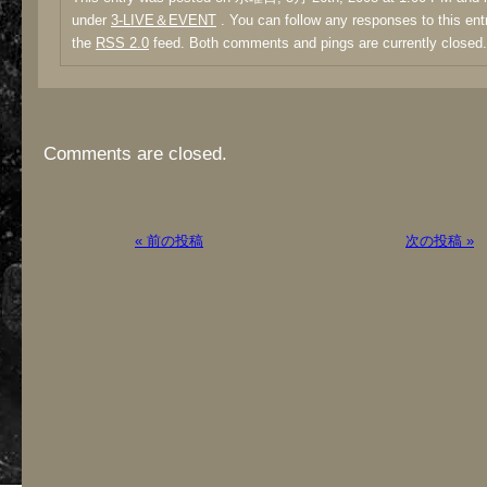
under
3-LIVE＆EVENT
. You can follow any responses to this ent
the
RSS 2.0
feed. Both comments and pings are currently closed.
Comments are closed.
« 前の投稿
次の投稿 »