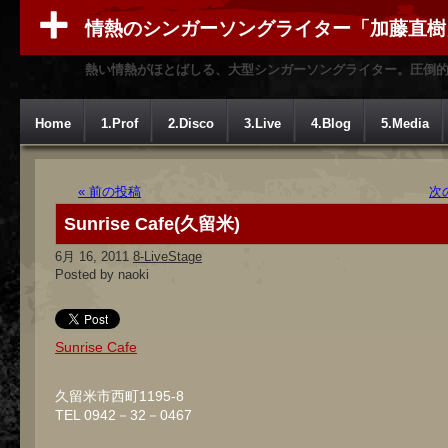
情熱のシンガーソングライター「加藤直樹
熱い情熱がほとばしる、大型シンガーソングライター。圧倒
Home
1.Prof
2.Disco
3.Live
4.Blog
5.Media
« 前の投稿
次
Sunrise Cafe(久留米)
6月 16, 2011
8-LiveStage
Posted by naoki
Sunrise Cafe
久留米市西町1195-8
TEL 0942－32－0467