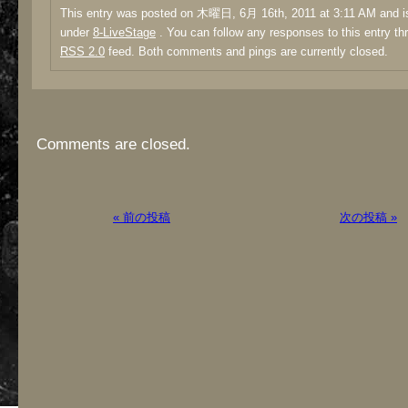
This entry was posted on 木曜日, 6月 16th, 2011 at 3:11 AM and is
under
8-LiveStage
. You can follow any responses to this entry th
RSS 2.0
feed. Both comments and pings are currently closed.
Comments are closed.
« 前の投稿
次の投稿 »