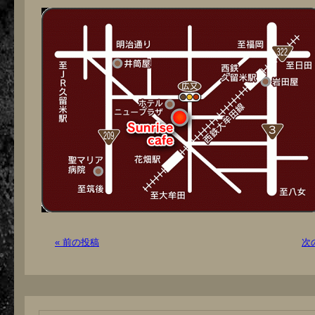
« 前の投稿
次