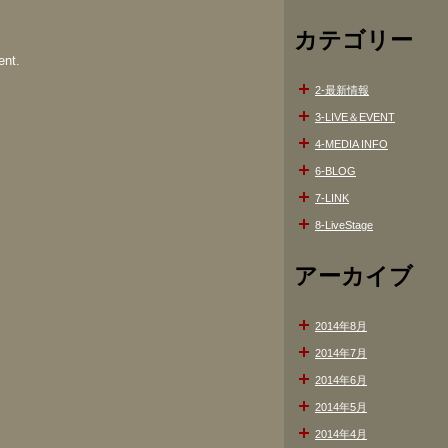
カテゴリー
ent.
2-最新情報
3-LIVE＆EVENT
4-MEDIA INFO
6-BLOG
7-LINK
8-LiveStage
アーカイブ
2014年8月
2014年7月
2014年6月
2014年5月
2014年4月