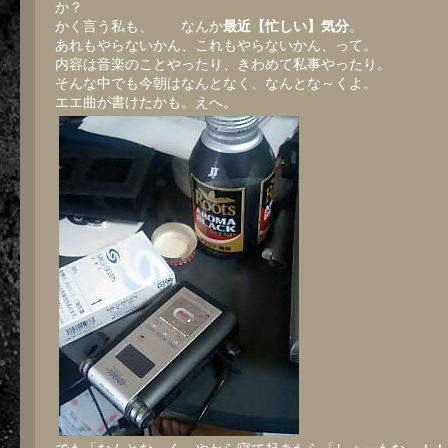
か？
かく言う私も、 なんか
最近【忙しい】気分
。
あれもやらないかん、これもやらないかん、って。
内容は音楽のことやったり、きわめて私事やったり。
そんな中でも今朝はなんとなく、なんとな～くよ。
エエ曲が書けたかも。えへ。