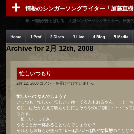
情熱のシンガーソングライター「加藤直樹
熱い情熱がほとばしる、大型シンガーソングライター。圧倒
Home
1.Prof
2.Disco
3.Live
4.Blog
5.Media
Archive for 2月 12th, 2008
忙しいつもり
忙
2月 12, 2008
コメントを受け付けていません
し
い
つ
忙しいってなんでしょう？
も
いっつも「忙しい、忙しい」ゆーてる人もおるやん。 よーお
り
逆に、はたから見て明らかに忙しそうやのに”別に・・・”って
は
もおる。
「忙しい」ってさ、
やることが一杯あることなんでしょうか？
それとも気持ちが焦って
”いっぱいいっぱい”な状態
のことなの