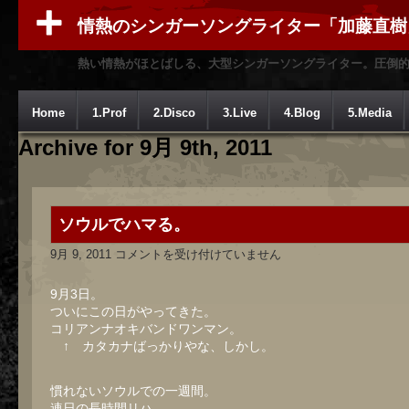
情熱のシンガーソングライター「加藤直樹
熱い情熱がほとばしる、大型シンガーソングライター。圧倒
Home
1.Prof
2.Disco
3.Live
4.Blog
5.Media
Archive for 9月 9th, 2011
ソウルでハマる。
ソ
9月 9, 2011
コメントを受け付けていません
ウ
ル
で
9月3日。
ハ
ついにこの日がやってきた。
マ
コリアンナオキバンドワンマン。
る。
は
↑ カタカナばっかりやな、しかし。
慣れないソウルでの一週間。
連日の長時間リハ。