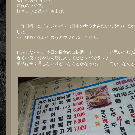
昨夜のライブ。
打ち上げに続く打ち上げ。
一昨日行ったチムジルバン（日本のサウナみたいなやつ）でか
した。
が、疲れが無いと言うとウソだね、こりゃ。
しかしながら、本日の目覚めは快適！！ ・・・と思いこむ(笑
近くの良く分からん店に入ってビビンバでランチ。
英語は全く通じないけど、なんとかなった。。。てか、なんと