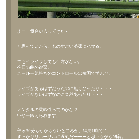
よーし気合い入ってきた~
と思っていたら、ものすごい渋滞にハマる。
でもイライラしても仕方がない。
今日の曲の復習。
こーゆー気持ちのコントロールは韓国で学んだ。
ライブがあるはずだったのに無くなったり・・・
ライブがないはずなのに突然あったり・・・
メンタルの柔軟性ってのかな？
いやー鍛えられます。
普段30分もかからないところが、結局1時間半。
すっかりリハーサルに遅刻だーーーと思いながら到着。