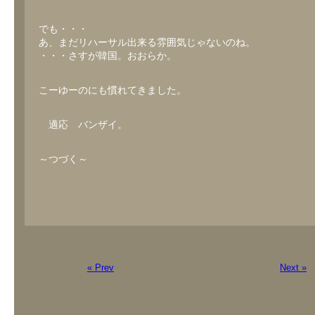
でも・・・
あ、まだリハーサル出来る雰囲気じゃないのね。
・・・さすが韓国。おおらか。
こーゆーのにも慣れてきました。
適応 バンザイ。
～つづく～
« Prev
Next »