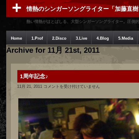
情熱のシンガーソングライター「加藤直樹
熱い情熱がほとばしる、大型シンガーソングライター。圧倒
Home
1.Prof
2.Disco
3.Live
4.Blog
5.Media
Archive for 11月 21st, 2011
1周年記念♪
1
11月 21, 2011
コメントを受け付けていません
周
年
記
念
♪
は