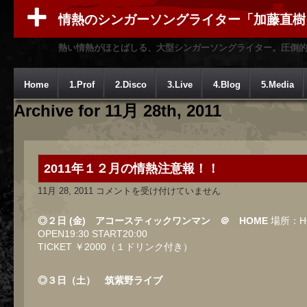
情熱のシンガーソングライター「加藤直樹
熱い情熱がほとばしる、大型シンガーソングライター。圧倒
Home
1.Prof
2.Disco
3.Live
4.Blog
5.Media
Archive for 11月 28th, 2011
2011年１２月の情熱注意報！！
2011
11月 28, 2011
コメントを受け付けていません
年
１
２
◎２日 (金) アコースティックワンマン ＠ HOME
場所：H
月
OPEN19:30 START20:00
の
TICKET ￥2000（１ドリンク付き）
情
熱
注
意
◎３日（土） 筑紫野ライブ
報！！
は