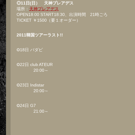
◎11日(日） 天神プレアデス
場所：
天神プレアデス
OPEN18:00 START18:30、出演時間 21時ごろ
TICKET ￥1500（要１オーダー）
2011韓国ツアーラスト!!
◎18日 バダビ
◎22日 club ATEUR
20:00～
◎23日 Indistar
20:00～
◎24日 G7
21:00～