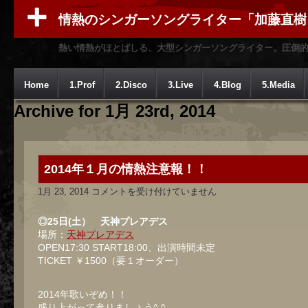
情熱のシンガーソングライター「加藤直樹
熱い情熱がほとばしる、大型シンガーソングライター。圧倒
Home
1.Prof
2.Disco
3.Live
4.Blog
5.Media
Archive for 1月 23rd, 2014
2014年１月の情熱注意報！！
2014
1月 23, 2014
コメントを受け付けていません
年
１
月
◎25日(土） 天神プレアデス
の
場所：
天神プレアデス
情
OPEN17:30 START18:00、出演時間未定
熱
注
TICKET ￥1500（要１オーダー）
意
報！！
は
2014年歌いぞめ！！
盛り上がって参りましょう^ ^