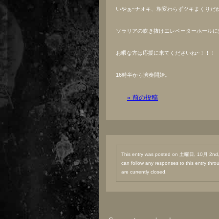
いやぁ~ナオキ、相変わらずツキまくりだ
ソラリアの吹き抜けエレベーターホールに
お暇な方は応援に来てくださいね~！！！
16時半から演奏開始。
« 前の投稿
This entry was posted on 土曜日, 10月 2nd, 
can follow any responses to this entry thr
are currently closed.