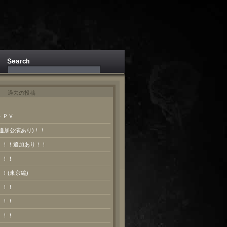
ト
過去の投稿
 ＰＶ
(追加公演あり)！！
報！！！追加あり！！
！！！
！！(東京編)
！！！
！！！
！！！