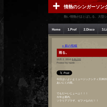
情熱のシンガーソン
熱い情熱がほとばしる、大型
Home
1.Prof
2.Disco
3.L
« 前の投稿
雨る。
10月 2, 2010
6-BLOG
Posted by naoki
今日はいよいよミュージックシティ天神201
あいにくの雨。
でもだーいじょーぶ！！！
今年は屋内。
ソラリアプラザ、ゼファなのだ！！