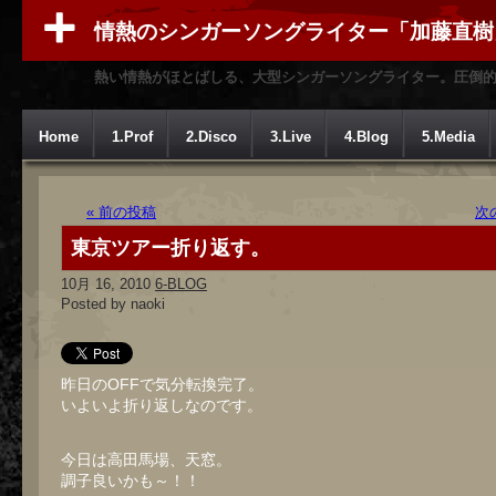
情熱のシンガーソングライター「加藤直樹
熱い情熱がほとばしる、大型シンガーソングライター。圧倒
Home
1.Prof
2.Disco
3.Live
4.Blog
5.Media
« 前の投稿
次
東京ツアー折り返す。
10月 16, 2010
6-BLOG
Posted by naoki
昨日のOFFで気分転換完了。
いよいよ折り返しなのです。
今日は高田馬場、天窓。
調子良いかも～！！