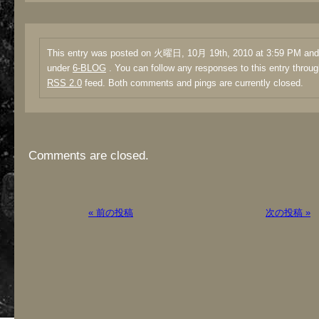
This entry was posted on 火曜日, 10月 19th, 2010 at 3:59 PM and i
under
6-BLOG
. You can follow any responses to this entry throug
RSS 2.0
feed. Both comments and pings are currently closed.
Comments are closed.
« 前の投稿
次の投稿 »