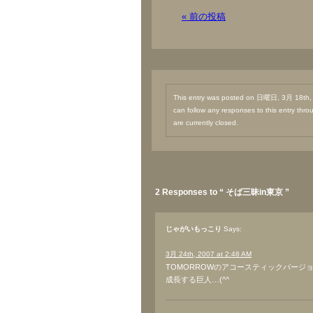
« 前の投稿
This entry was posted on 日曜日, 3月 18th, 2
can follow any responses to this entry thr
are currently closed.
2 Responses to “ そば三昧in東京 ”
じゃがいもっこり
Says:
3月 24th, 2007 at 2:48 AM
TOMORROWのアコースティックバージ
成長する巨人…(^^ゞ