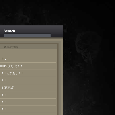
ト
過去の投稿
 ＰＶ
(追加公演あり)！！
報！！！追加あり！！
！！！
！！(東京編)
！！！
！！！
！！！