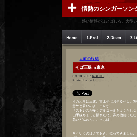
情熱のシンガーソン
熱い情熱がほとばしる、大型
Home
1.Prof
2.Disco
3.L
« 前の投稿
そば三昧in東京
3月 18, 2007
6-BLOG
Posted by naoki
イカ天そば三昧。富士そばおそるべし。39
意外と旨いのよ。コレが。
「ストレスが多くアルコールをよくたしな
山手線ちょっと慣れたね。券売機前にたむ
急いどんねん。こっちは！
そういうのはさておき、歌ってきました。