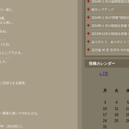
2014年２月の福岡情熱注
つ～感じ。
柏サンブアップ
2014年２月の”関東”情
到着。
エエ感じ。
2014年１月の情熱注意報
るね。
2013年12月の情熱注意報
・・
ありがとう、ありがとう
ったね。
공연을 봐 준 한국의 여
うとして下さる。
。。。」
した。
投稿カレンダー
« 7月
に没頭できる環境。
月
火
3
4
5
10
11
1
一番落ち着いてやれたかな。
17
18
1
24
25
2
。
W (自分的に)。
31