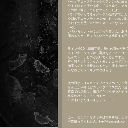
やっとアコースティックのアレンジが決ま
今まではやる度やる度、「違う違う、そう
この繰り返し。コレはつらかったよ。
バンドでやってるイメージが強すぎてがん
今回のアコースティックver.は中々のお気
まだまだ完璧に自分のイメージになってい
いる。
いろいろヒントをくださった直さん、あり
関わる人々に日々力をいただき成長する巨
ライブ後CDもほぼ完売。帰りの荷物が軽
ライブ中、ライブ後、写真をとってニコニ
たんで～！」と力が涌いてくるとですよ。
有り難きことに、なんとモナレコードさん
頑張ってると神様はおるとよ。汗まみれだ
んな感じでシモキタの夜は更け・・・
次の日からは東京ライブハウスめぐり＆営
なんとか４軒ほどのライブハウスに売り込
東京での活動にも俄然イキオイがつきそう
東京のみんな、アリガトー！
６月末にまた逢いましょう！！！
え～、またアホなナオキは写真を撮り忘れ
写真撮ってくれた人、live@katonaoki