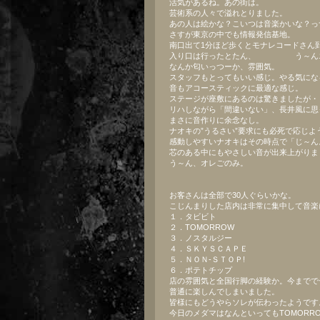
活気があるね。あの街は。
芸術系の人々で溢れとりました。
あの人は絵かな？こいつは音楽かいな？っ
さすが東京の中でも情報発信基地。
南口出て1分ほど歩くとモナレコードさん
入り口は行ったとたん、 う～ん
なんか匂いっつーか、雰囲気。
スタッフもとってもいい感じ。やる気にな
音もアコースティックに最適な感じ。
ステージが座敷にあるのは驚きましたが・
リハしながら「間違いない」、長井風に思
まさに音作りに余念なし。
ナオキの”うるさい”要求にも必死で応じよ
感動しやすいナオキはその時点で「じ～ん
芯のある中にもやさしい音が出来上がりま
う～ん、オレごのみ。
お客さんは全部で30人ぐらいかな。
こじんまりした店内は非常に集中して音楽
１．タビビト
２．TOMORROW
３．ノスタルジー
４．ＳＫＹＳＣＡＰＥ
５．ＮＯＮ-ＳＴＯＰ!
６．ポテトチップ
店の雰囲気と全国行脚の経験か。今までで
普通に楽しんでしまいました。
皆様にもどうやらソレが伝わったようです
今日のメダマはなんといってもTOMORRO