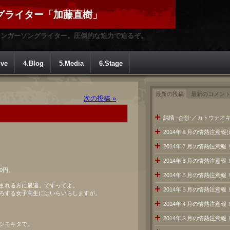
グライター「加藤直樹」
シンガーソングライター。圧倒的な迫力で迫るぞ。
ive
4.Blog
5.Media
6.Stage
最新の投稿
最新のコメン
次の投稿 »
純情 -순정-／カトウナオキ
2014年８月の情熱注意報
2014年７月の情熱注意
2014年６月の情熱注意報
0円。
2014年５月の情熱注意報
まれる方に最適」ですってよ。
2014年５月の情熱注意報
ろする女子高生にはいらいらしますが。
2014年４月の情熱注意報
2014年３月の情熱注意報
シモキタで。