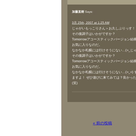
加藤直樹
Says:
3月 25th, 2007 at 1:25 AM
じゃがいもっこりさん＞お久しぶりっす！
その後調子はいかがですか？
Tomorrowアコースティックバージョン
お気に入りなのだ。
なかなか札幌には行けそうにない…(>_
その後調子はいかがですか？
Tomorrowアコースティックバージョン
お気に入りなのだ。
なかなか札幌には行けそうにない…(>_<)
ますよ！ ぜひ遊びに来てみては？良かっ
(笑)
« 前の投稿