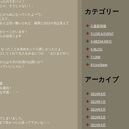
ったのですバイ！
じゃ、そうじゃない！」
カテゴリー
じがらめになっていたよーで。
に入り。
るとは言い難いけれど、確実に出口の光は見えて
2-最新情報
がとーございます！
3-LIVE＆EVENT
人が頑張ります
4-MEDIA INFO
くなったことを含めホントに嬉しかったとよ。
6-BLOG
コしてくれてる人をみるにつけ、「まだまだやっ
7-LINK
からは６月の出演のお誘いが！
8-LiveStage
っていいじゃん！
アーカイブ
業。
み成功！
な予感・・・
2014年8月
2014年7月
2014年6月
2014年5月
てしまいました。
.comまで良かったら送って下さいな～～
2014年4月