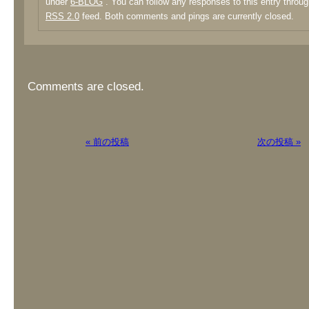
under
6-BLOG
. You can follow any responses to this entry throug
RSS 2.0
feed. Both comments and pings are currently closed.
Comments are closed.
« 前の投稿
次の投稿 »