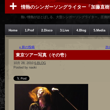
情熱のシンガーソングライター「加藤直樹
熱い情熱がほとばしる、大型シンガーソングライター。圧倒
Home
1.Prof
2.Disco
3.Live
4.Blog
5.Media
« 前の投稿
次
東京ツアー写真（その壱）
10月 28, 2010
6-BLOG
Posted by naoki