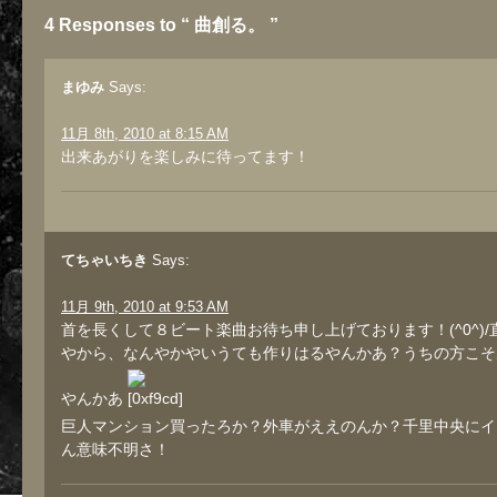
4 Responses to “ 曲創る。 ”
まゆみ
Says:
11月 8th, 2010 at 8:15 AM
出来あがりを楽しみに待ってます！
てちゃいちき
Says:
11月 9th, 2010 at 9:53 AM
首を長くして８ビート楽曲お待ち申し上げております！(^0^)/
やから、なんやかやいうても作りはるやんかあ？うちの方こそ
やんかあ
巨人マンション買ったろか？外車がええのんか？千里中央にイ
ん意味不明さ！