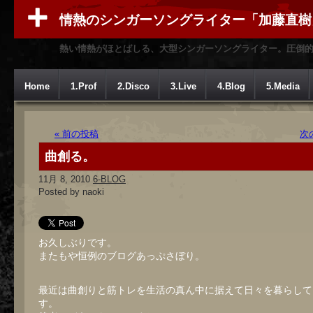
情熱のシンガーソングライター「加藤直樹
熱い情熱がほとばしる、大型シンガーソングライター。圧倒
Home
1.Prof
2.Disco
3.Live
4.Blog
5.Media
« 前の投稿
次
曲創る。
11月 8, 2010
6-BLOG
Posted by naoki
お久しぶりです。
またもや恒例のブログあっぷさぼり。
最近は曲創りと筋トレを生活の真ん中に据えて日々を暮らして
す。