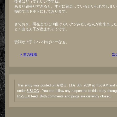
後者はどうでもいいですね。
あまり頑張りすぎると、すぐに迷走しているといわれてしまい
極めてホドホドにしております。
さておき、現在までに10曲ぐらいクソみたいなんが出来まし
と１曲ええ子が産まれそうです。
歌詞が上手くハマればいーなぁ。
« 前の投稿
次
This entry was posted on 月曜日, 11月 8th, 2010 at 4:53 AM and is
under
6-BLOG
. You can follow any responses to this entry throug
RSS 2.0
feed. Both comments and pings are currently closed.