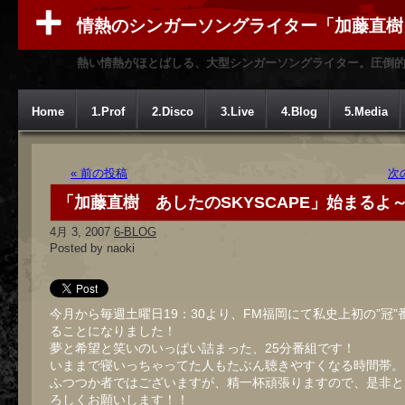
情熱のシンガーソングライター「加藤直樹
熱い情熱がほとばしる、大型シンガーソングライター。圧倒
Home
1.Prof
2.Disco
3.Live
4.Blog
5.Media
« 前の投稿
次
「加藤直樹 あしたのSKYSCAPE」始まるよ
4月 3, 2007
6-BLOG
Posted by naoki
今月から毎週土曜日19：30より、FM福岡にて私史上初の”冠”
ることになりました！
夢と希望と笑いのいっぱい詰まった、25分番組です！
いままで寝いっちゃってた人もたぶん聴きやすくなる時間帯。
ふつつか者ではございますが、精一杯頑張りますので、是非と
ろしくお願いします！！