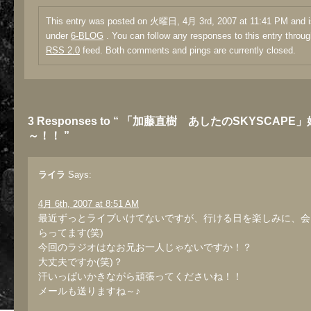
This entry was posted on 火曜日, 4月 3rd, 2007 at 11:41 PM and is
under
6-BLOG
. You can follow any responses to this entry throug
RSS 2.0
feed. Both comments and pings are currently closed.
3 Responses to “ 「加藤直樹 あしたのSKYSCAPE
～！！ ”
ライラ
Says:
4月 6th, 2007 at 8:51 AM
最近ずっとライブいけてないですが、行ける日を楽しみに、会
らってます(笑)
今回のラジオはなお兄お一人じゃないですか！？
大丈夫ですか(笑)？
汗いっぱいかきながら頑張ってくださいね！！
メールも送りますね～♪