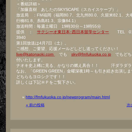
＜番組詳細＞
「加藤直樹 あしたのSKYSCAPE（スカイスケープ）」
放送局 ：FM福岡（福岡80.7、北九州80.0、久留米82.1、大牟
行橋81.8、糸島81.3、宗像84.1）
放送時間：毎週土曜日 19時30分～19時55分
提供 ：
サクシーオ東日本･西日本留学センター
TEL 012
3940
第1回放送は4月7日（土）。
ご感想、ご要望、応援メールどしどし送ってください！
live@katonaoki.com
でも
sky@fmfukuoka.co.jp
でもどち
付いたします。
ナオキ史上稀に見る、かなりの燃え具合！！ 汗ダラダラ
なお、「GREEN GREEN」金曜深夜1時～も引き続き出演し
どちらもヨロシクです！！
詳しくは下記ＨＰをご覧下さい。
http://fmfukuoka.co.jp/newprogram/main.html
« 前の投稿
次