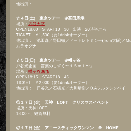
他出演：
☆４日(土) 東京ツアー ＠高田馬場
場所：
四谷天窓
OPEN18:00 START18：30 出演 20時半ごろ
TICKET ￥1,500（要1drinkオーダー）
他出演： 池田森／野田徹／ドートレトミシー(from大阪)／Mur
ムラオグナ
☆５日(日) 東京ツアー ＠幡ヶ谷
戸谷光企画「言葉のしずく〜１５ｍｌ〜」
場所：
幡ヶ谷36°5
OPEN18:15 START18：45
TICKET ￥2,000（要1drinkオーダー）
他出演： 戸谷光／石橋光／大川晴樹／O.Aフルタシンペイ
◎１７日 (金) 天神 LOFT クリスマスイベント
場所：天神LOFT
18:00 ~、観覧無料
◎１７日 (金) アコースティックワンマン ＠ HOME