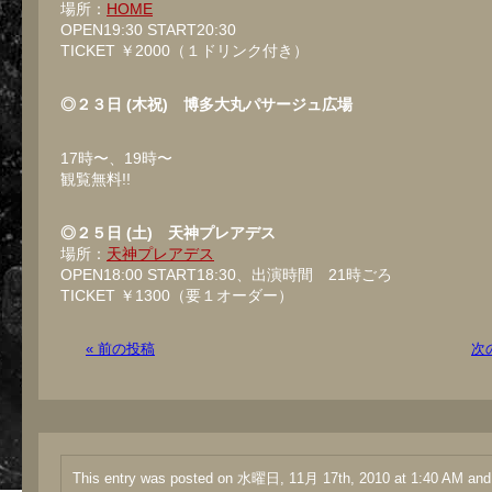
場所：
HOME
OPEN19:30 START20:30
TICKET ￥2000（１ドリンク付き）
◎２３日 (木祝) 博多大丸パサージュ広場
17時〜、19時〜
観覧無料!!
◎２５日 (土) 天神プレアデス
場所：
天神プレアデス
OPEN18:00 START18:30、出演時間 21時ごろ
TICKET ￥1300（要１オーダー）
« 前の投稿
次
This entry was posted on 水曜日, 11月 17th, 2010 at 1:40 AM and i