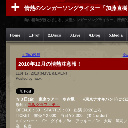
情熱のシンガーソングライター「加藤直樹
熱い情熱がほとばしる、大型シンガーソングライター。圧倒
Home
1.Prof
2.Disco
3.Live
4.Blog
5.Media
« 前の投稿
次
2010年12月の情熱注意報！
11月 17, 2010
3-LIVE＆EVENT
Posted by naoki
☆３日(金) 東京ツアー ＠赤坂
※東京ナオキバンドにて
場所：
赤坂グラフィティ
OPEN18：30 START19：00 出演 20:20ごろ
TICKET 前売￥2,000 当日￥2,300 (要１order)
※メンバー： Gt ダイキ／Ba アッキー／Dr 大塚 篤司／
高 広貴