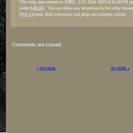
This entry was posted on 月曜日, 11月 22nd, 2010 at 11:49 PM and
under
6-BLOG
. You can follow any responses to this entry throug
RSS 2.0
feed. Both comments and pings are currently closed.
Comments are closed.
« 前の投稿
次の投稿 »