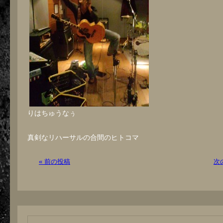
りはちゅうなぅ
真剣なリハーサルの合間のヒトコマ
« 前の投稿
次