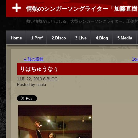
情熱のシンガーソングライター「加藤直樹
熱い情熱がほとばしる、大型シンガーソングライター。圧倒
Home
1.Prof
2.Disco
3.Live
4.Blog
5.Media
« 前の投稿
次
りはちゅうなぅ
11月 22, 2010
6-BLOG
Posted by naoki