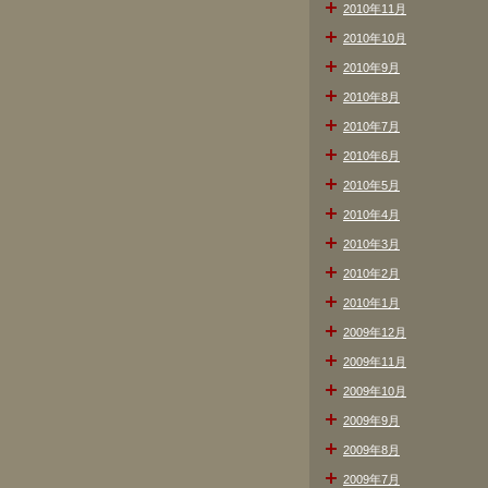
2010年11月
2010年10月
2010年9月
2010年8月
2010年7月
2010年6月
2010年5月
2010年4月
2010年3月
2010年2月
2010年1月
2009年12月
2009年11月
2009年10月
2009年9月
2009年8月
2009年7月