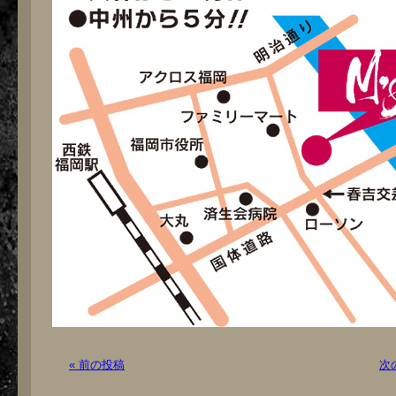
« 前の投稿
次