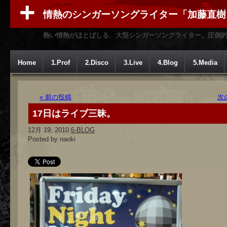
情熱のシンガーソングライター「加藤直樹
熱い情熱がほとばしる、大型シンガーソングライター。圧倒
Home
1.Prof
2.Disco
3.Live
4.Blog
5.Media
« 前の投稿
次
17日はライブ三昧。
12月 19, 2010
6-BLOG
Posted by naoki