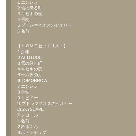
１エンレン
２雪の降る町
３キセキの夜
４手錠
５プトレマイオスのセオリー
６名前
【ＨＯＭＥセットリスト】
１少年
２ATTITUDE
３雪の降る町
４キセキの夜
５十六夜の月
６TOMORROW
７エンレン
８手錠
９リビドー
10プトレマイオスのセオリー
11SKYSCAPE
アンコール
１名前
２鈴木くん
３ポテトチップ