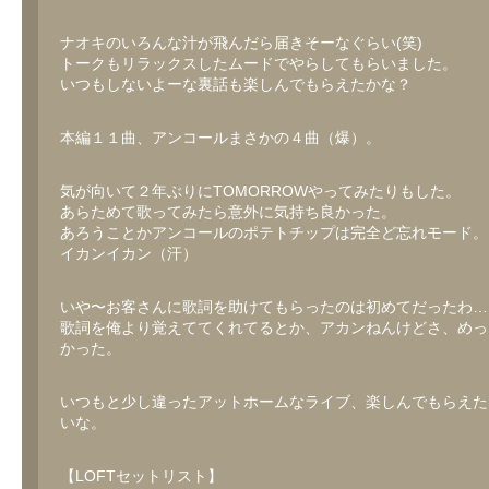
ナオキのいろんな汁が飛んだら届きそーなぐらい(笑)
トークもリラックスしたムードでやらしてもらいました。
いつもしないよーな裏話も楽しんでもらえたかな？
本編１１曲、アンコールまさかの４曲（爆）。
気が向いて２年ぶりにTOMORROWやってみたりもした。
あらためて歌ってみたら意外に気持ち良かった。
あろうことかアンコールのポテトチップは完全ど忘れモード。
イカンイカン（汗）
いや〜お客さんに歌詞を助けてもらったのは初めてだったわ…
歌詞を俺より覚えててくれてるとか、アカンねんけどさ、めっ
かった。
いつもと少し違ったアットホームなライブ、楽しんでもらえた
いな。
【LOFTセットリスト】