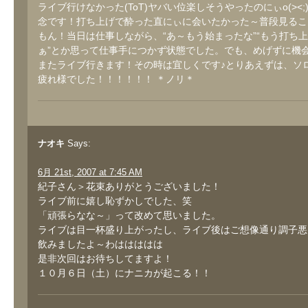
ライブ行けなかった(ToT)ヤバい位楽しそうやったのにぃo(><;
念です！打ち上げで酔った直にぃに会いたかった～普段見るこ
もん！当日は仕事しながら、“あ～もう始まったな”“もう打ち
ぁ”とか思って仕事手につかず状態でした。でも、めげずに機
またライブ行きます！その時は宜しくです♪とりあえずは、ソ
疲れ様でした！！！！！！ ＊ノリ＊
ナオキ
Says:
6月 21st, 2007 at 7:45 AM
紀子さん＞花束ありがとうございました！
ライブ前に嬉し恥ずかしでした、笑
「頑張らなな～」って改めて思いました。
ライブは目一杯盛り上がったし、ライブ後はご想像通り調子悪
飲みましたよ～わははははは
是非次回はお待ちしてますよ！
１０月６日（土）にナニカが起こる！！