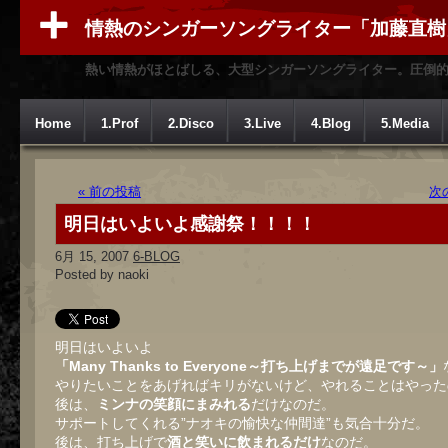
情熱のシンガーソングライター「加藤直樹
熱い情熱がほとばしる、大型シンガーソングライター。圧倒
Home
1.Prof
2.Disco
3.Live
4.Blog
5.Media
« 前の投稿
次
明日はいよいよ感謝祭！！！！
6月 15, 2007
6-BLOG
Posted by naoki
明日はいよいよ
「Many Thanks to Everyone～打ち上げまでが遠足です～」
やりたいことをあげればキリがないけど、やれることはやった
後は、
ミンナの笑顔にまみれる
だけなのだ。
サポートしてくれる”ナオキの愉快な仲間達”も気合十分だ。
後は、打ち上げで
酒と笑いに飲まれるだけ
なのだ。