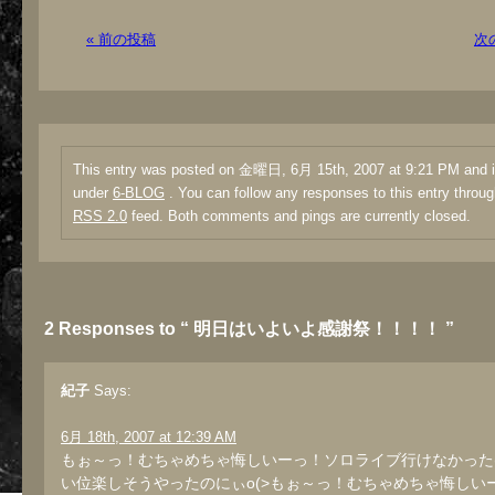
« 前の投稿
次
This entry was posted on 金曜日, 6月 15th, 2007 at 9:21 PM and is
under
6-BLOG
. You can follow any responses to this entry throug
RSS 2.0
feed. Both comments and pings are currently closed.
2 Responses to “ 明日はいよいよ感謝祭！！！！ ”
紀子
Says:
6月 18th, 2007 at 12:39 AM
もぉ～っ！むちゃめちゃ悔しいーっ！ソロライブ行けなかった(T
い位楽しそうやったのにぃo(>もぉ～っ！むちゃめちゃ悔しい