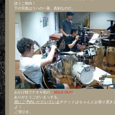
請うご期待！
下の写真はリハの一幕。真剣なのだ。
おかげ様でナオキ初の
SOLD OUT!
。
ありがとうございまっする。
既にご予約いただいている
チケットはちゃんとお取り置き
よ！
ご安心を。