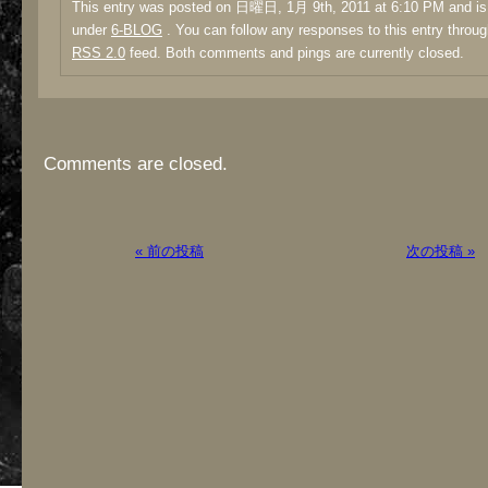
This entry was posted on 日曜日, 1月 9th, 2011 at 6:10 PM and is 
under
6-BLOG
. You can follow any responses to this entry throug
RSS 2.0
feed. Both comments and pings are currently closed.
Comments are closed.
« 前の投稿
次の投稿 »