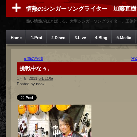
情熱のシンガーソングライター「加藤直樹
熱い情熱がほとばしる、大型シンガーソングライター。圧倒
Home
1.Prof
2.Disco
3.Live
4.Blog
5.Media
« 前の投稿
次
挑戦中なぅ。
1月 9, 2011
6-BLOG
Posted by naoki