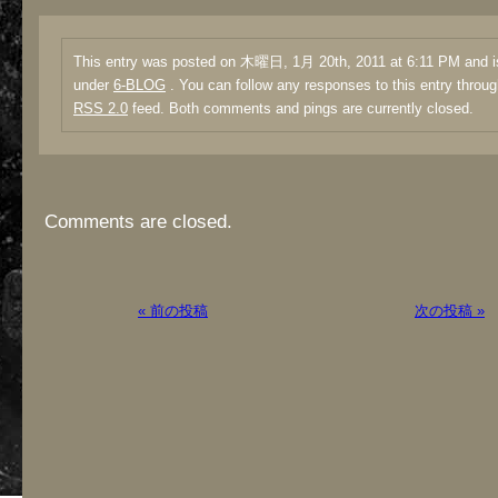
This entry was posted on 木曜日, 1月 20th, 2011 at 6:11 PM and is
under
6-BLOG
. You can follow any responses to this entry throug
RSS 2.0
feed. Both comments and pings are currently closed.
Comments are closed.
« 前の投稿
次の投稿 »