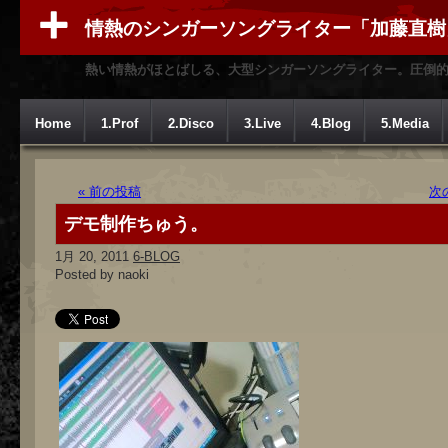
情熱のシンガーソングライター「加藤直樹
熱い情熱がほとばしる、大型シンガーソングライター。圧倒
Home
1.Prof
2.Disco
3.Live
4.Blog
5.Media
« 前の投稿
次
デモ制作ちゅう。
1月 20, 2011
6-BLOG
Posted by naoki