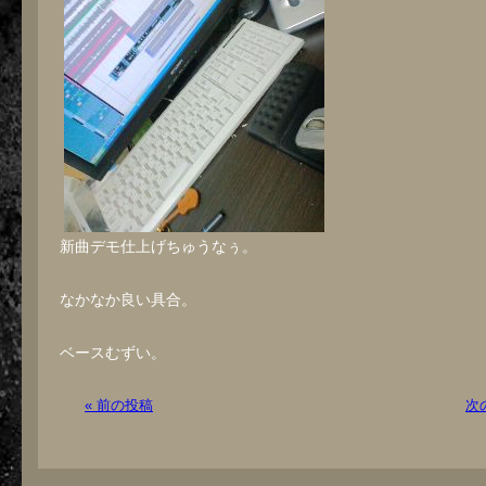
新曲デモ仕上げちゅうなぅ。
なかなか良い具合。
ベースむずい。
« 前の投稿
次