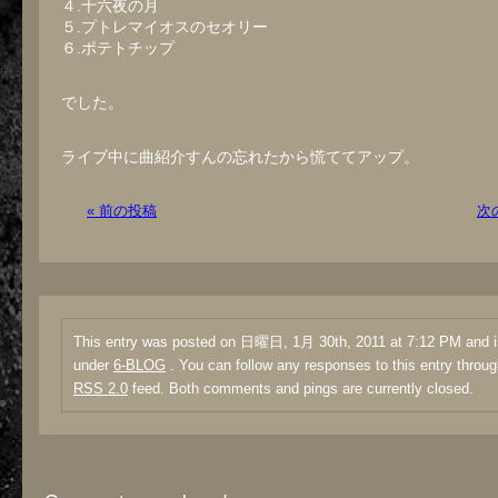
４.十六夜の月
５.プトレマイオスのセオリー
６.ポテトチップ
でした。
ライブ中に曲紹介すんの忘れたから慌ててアップ。
« 前の投稿
次
This entry was posted on 日曜日, 1月 30th, 2011 at 7:12 PM and is
under
6-BLOG
. You can follow any responses to this entry throug
RSS 2.0
feed. Both comments and pings are currently closed.