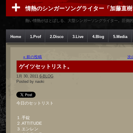
情熱のシンガーソングライター「加藤直樹
熱い情熱がほとばしる、大型シンガーソングライター。圧倒
Home
1.Prof
2.Disco
3.Live
4.Blog
5.Media
« 前の投稿
次
ゲイツセットリスト。
1月 30, 2011
6-BLOG
Posted by naoki
今日のセットリスト
１.手錠
２.ATTITUDE
３.エンレン