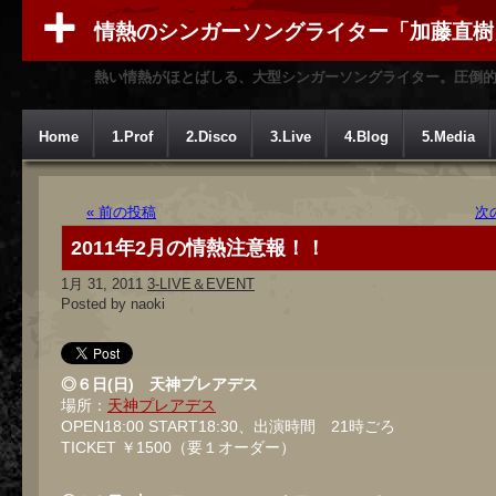
情熱のシンガーソングライター「加藤直樹
熱い情熱がほとばしる、大型シンガーソングライター。圧倒
Home
1.Prof
2.Disco
3.Live
4.Blog
5.Media
« 前の投稿
次
2011年2月の情熱注意報！！
1月 31, 2011
3-LIVE＆EVENT
Posted by naoki
◎６日(日) 天神プレアデス
場所：
天神プレアデス
OPEN18:00 START18:30、出演時間 21時ごろ
TICKET ￥1500（要１オーダー）