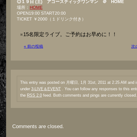
◎１９日 (土) アコースティックワンマン ＠ HOME
場所：
HOME
OPEN19:00 START20:00
TICKET ￥2000（１ドリンク付き）
※15名限定ライブ。ご予約はお早めに！！
« 前の投稿
次
This entry was posted on 月曜日, 1月 31st, 2011 at 2:25 AM and is
under
3-LIVE＆EVENT
. You can follow any responses to this ent
the
RSS 2.0
feed. Both comments and pings are currently closed.
Comments are closed.